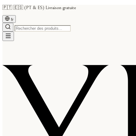
🇵🇹 🇪🇸 (PT & ES) Livraison gratuite
fr