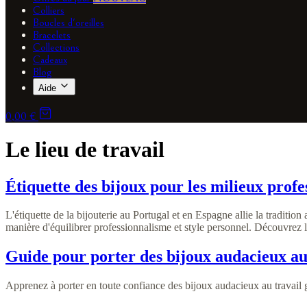
Colliers
Boucles d'oreilles
Bracelets
Collections
Cadeaux
Blog
Aide
0,00 €
Le lieu de travail
Étiquette des bijoux pour les milieux profe
L'étiquette de la bijouterie au Portugal et en Espagne allie la tradition
manière d'équilibrer professionnalisme et style personnel. Découvrez les
Guide pour porter des bijoux audacieux au
Apprenez à porter en toute confiance des bijoux audacieux au travail