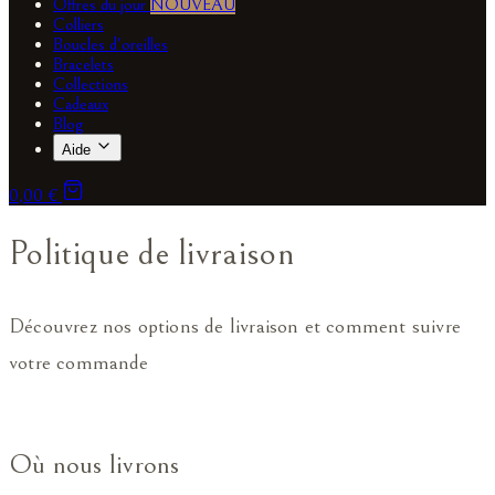
Offres du jour
NOUVEAU
Colliers
Boucles d'oreilles
Bracelets
Collections
Cadeaux
Blog
Aide
0,00 €
Politique de livraison
Découvrez nos options de livraison et comment suivre
votre commande
Où nous livrons