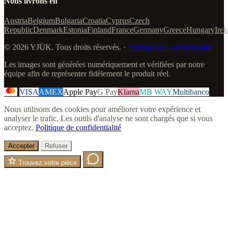
Nous livrons en
Austria
Belgium
Bulgaria
Croatia
Cyprus
Czech
Republic
Denmark
Estonia
Finland
France
Germany
Greece
Hungary
Irel
© 2026 YJÜK. Tous droits réservés. ·
Politique de confidentialité
Les images sont générées numériquement et vérifiées par notre
équipe afin de représenter fidèlement le produit réel.
VISA
AMEX
Apple Pay
G Pay
Klarna
MB WAY
Multibanco
Nous utilisons des cookies pour améliorer votre expérience et
analyser le trafic. Les outils d'analyse ne sont chargés que si vous
acceptez.
Politique de confidentialité
Accepter
Refuser
Trouvez votre pièce