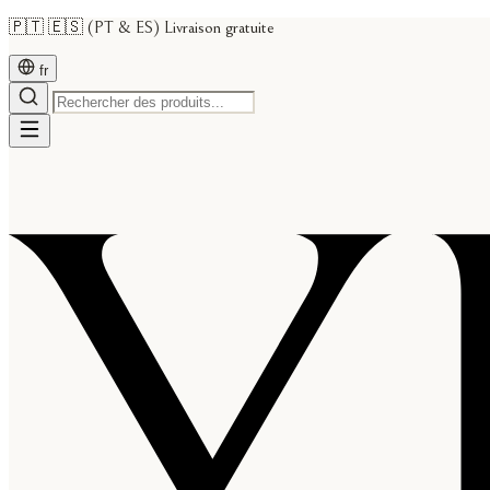
🇵🇹 🇪🇸 (PT & ES) Livraison gratuite
fr