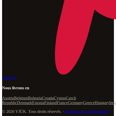
Pinterest
Nous livrons en
Austria
Belgium
Bulgaria
Croatia
Cyprus
Czech
Republic
Denmark
Estonia
Finland
France
Germany
Greece
Hungary
Irel
© 2026 YJÜK. Tous droits réservés. ·
Politique de confidentialité