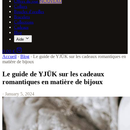
Offres du jour
NOUVEAU
Colliers
Boucles d'oreilles
Bracelets
Collections
Cadeaux
Blog
Aide
0,00 €
Accueil
›
Blog
›
Le guide de YJÜK sur les cadeaux romantiques en
matière de bijoux
Le guide de YJÜK sur les cadeaux
romantiques en matière de bijoux
· January 5, 2024