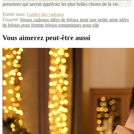
personnes qui savent apprécier les plus belles choses de la vie.
Publié dans:
Guides des cadeaux
Étiqueté:
bijoux cadeaux
,
idées de bijoux pour une petite amie
,
idées
de bijoux pour femme
,
bijoux romantiques pour elle
Vous aimerez peut-être aussi