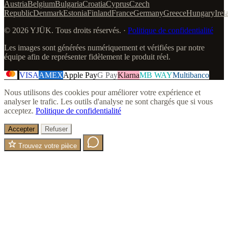
Austria
Belgium
Bulgaria
Croatia
Cyprus
Czech
Republic
Denmark
Estonia
Finland
France
Germany
Greece
Hungary
Irel
© 2026 YJÜK. Tous droits réservés. ·
Politique de confidentialité
Les images sont générées numériquement et vérifiées par notre
équipe afin de représenter fidèlement le produit réel.
VISA
AMEX
Apple Pay
G Pay
Klarna
MB WAY
Multibanco
Nous utilisons des cookies pour améliorer votre expérience et
analyser le trafic. Les outils d'analyse ne sont chargés que si vous
acceptez.
Politique de confidentialité
Accepter
Refuser
Trouvez votre pièce