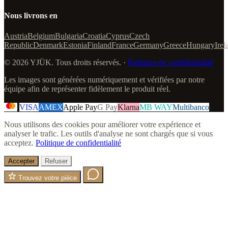
Nous livrons en
Austria
Belgium
Bulgaria
Croatia
Cyprus
Czech
Republic
Denmark
Estonia
Finland
France
Germany
Greece
Hungary
Irel
© 2026 YJÜK. Tous droits réservés. ·
Politique de confidentialité
Les images sont générées numériquement et vérifiées par notre
équipe afin de représenter fidèlement le produit réel.
VISA
AMEX
Apple Pay
G Pay
Klarna
MB WAY
Multibanco
Nous utilisons des cookies pour améliorer votre expérience et
analyser le trafic. Les outils d'analyse ne sont chargés que si vous
acceptez.
Politique de confidentialité
Accepter
Refuser
Trouvez votre pièce