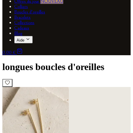
Offres du jour
NOUVEAU
Colliers
Boucles d'oreilles
Bracelets
Collections
Cadeaux
Blog
Aide
0,00 €
longues boucles d'oreilles