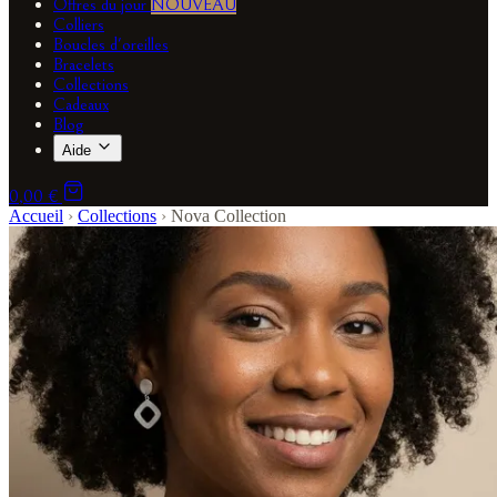
Offres du jour
NOUVEAU
Colliers
Boucles d'oreilles
Bracelets
Collections
Cadeaux
Blog
Aide
0,00 €
Accueil
›
Collections
›
Nova Collection