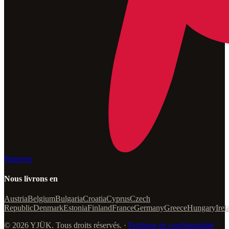
Pinterest
Nous livrons en
Austria
Belgium
Bulgaria
Croatia
Cyprus
Czech
Republic
Denmark
Estonia
Finland
France
Germany
Greece
Hungary
Irel
© 2026 YJÜK. Tous droits réservés. ·
Politique de confidentialité