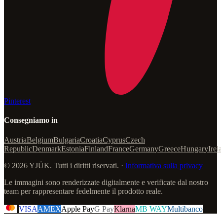
Pinterest
Consegniamo in
Austria
Belgium
Bulgaria
Croatia
Cyprus
Czech
Republic
Denmark
Estonia
Finland
France
Germany
Greece
Hungary
Irel
© 2026 YJÜK. Tutti i diritti riservati. ·
Informativa sulla privacy
Le immagini sono renderizzate digitalmente e verificate dal nostro
team per rappresentare fedelmente il prodotto reale.
VISA
AMEX
Apple Pay
G Pay
Klarna
MB WAY
Multibanco