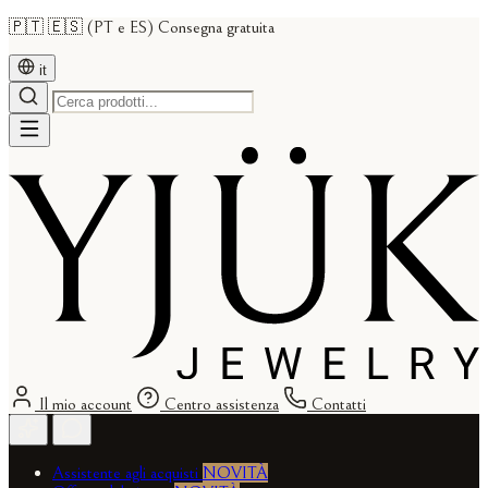
🇵🇹 🇪🇸 (PT e ES) Consegna gratuita
it
Il mio account
Centro assistenza
Contatti
Assistente agli acquisti
NOVITÀ