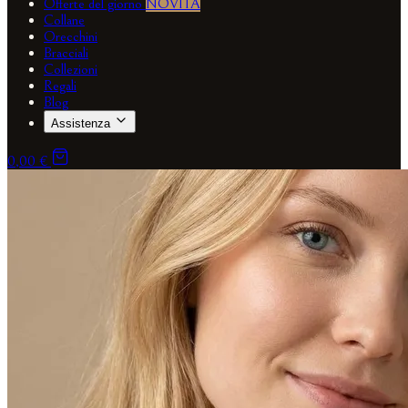
Offerte del giorno
NOVITÀ
Collane
Orecchini
Bracciali
Collezioni
Regali
Blog
Assistenza
0,00 €