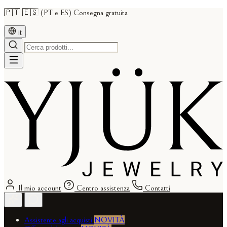
🇵🇹 🇪🇸 (PT e ES) Consegna gratuita
it
Il mio account
Centro assistenza
Contatti
Assistente agli acquisti
NOVITÀ