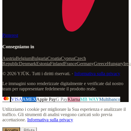
Pinterest
Consegniamo in
Austria
Belgium
Bulgaria
Croatia
Cyprus
Czech
Republic
Denmark
Estonia
Finland
France
Germany
Greece
Hungary
Irel
© 2026 YJÜK. Tutti i diritti riservati. ·
Informativa sulla privacy
Le immagini sono renderizzate digitalmente e verificate dal nostro
team per rappresentare fedelmente il prodotto reale.
VISA
AMEX
Apple Pay
G Pay
Klarna
MB WAY
Multibanco
Utilizziamo i cookie per migliorare la Sua esperienza e analizzare il
traffico. Gli strumenti di analisi vengono caricati solo previa
accettazione.
Informativa sulla privacy
Accetta
Rifiuta