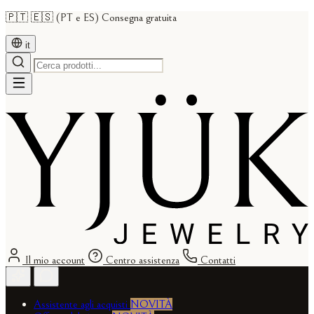
🇵🇹 🇪🇸 (PT e ES) Consegna gratuita
it
Il mio account
Centro assistenza
Contatti
Assistente agli acquisti
NOVITÀ