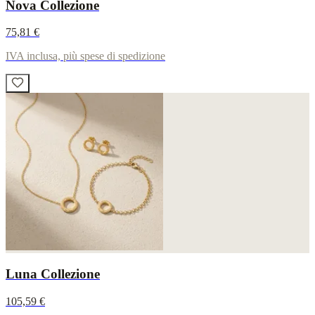
Nova Collezione
75,81 €
IVA inclusa, più spese di spedizione
Luna Collezione
105,59 €