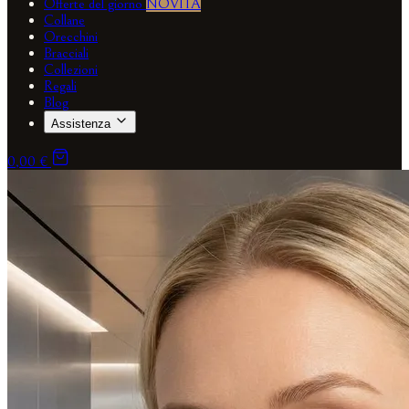
Offerte del giorno
NOVITÀ
Collane
Orecchini
Bracciali
Collezioni
Regali
Blog
Assistenza
0,00 €