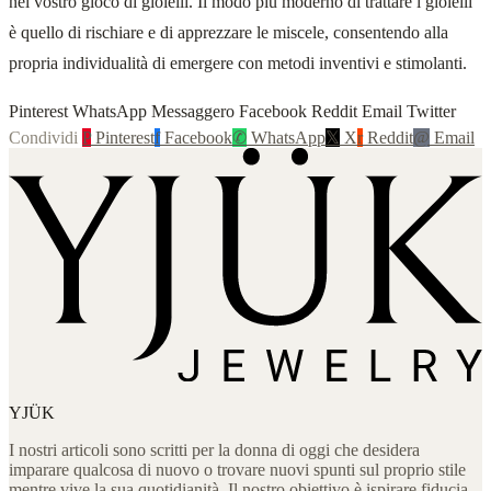
nel vostro gioco di gioielli. Il modo più moderno di trattare i gioielli
è quello di rischiare e di apprezzare le miscele, consentendo alla
propria individualità di emergere con metodi inventivi e stimolanti.
Pinterest WhatsApp Messaggero Facebook Reddit Email Twitter
Condividi
P
Pinterest
f
Facebook
✆
WhatsApp
𝕏
X
r
Reddit
@
Email
YJÜK
I nostri articoli sono scritti per la donna di oggi che desidera
imparare qualcosa di nuovo o trovare nuovi spunti sul proprio stile
mentre vive la sua quotidianità. Il nostro obiettivo è ispirare fiducia