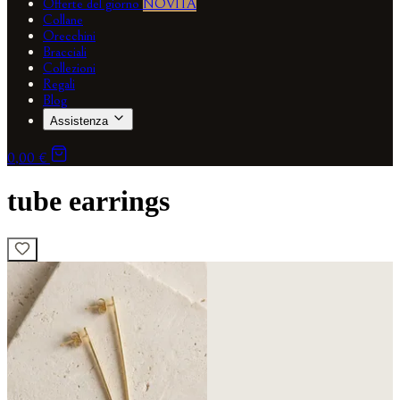
Offerte del giorno
NOVITÀ
Collane
Orecchini
Bracciali
Collezioni
Regali
Blog
Assistenza
0,00 €
tube earrings