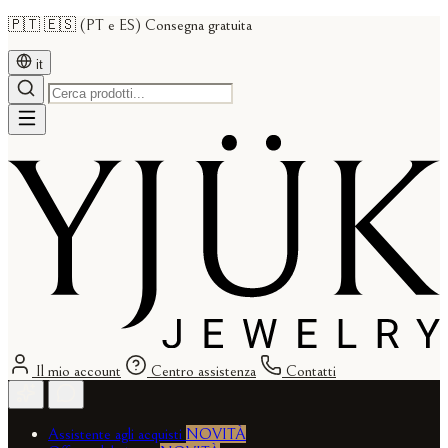
🇵🇹 🇪🇸 (PT e ES) Consegna gratuita
it
Il mio account
Centro assistenza
Contatti
Assistente agli acquisti
NOVITÀ