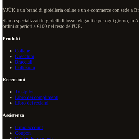
YJÜK è un brand di gioielleria online e un e-commerce con sede a Bra
Siamo specializzati in gioielli di lusso, eleganti e per ogni giorno, i
ordini superiori a €100 nel resto dell'UE.
Prodotti
Collane
Orecchini
Bracciali
Collezioni
Recensioni
Trustpilot
Libro dei complimenti
Libro dei reclami
Assistenza
Il mio account
Coupon
Domande frequenti