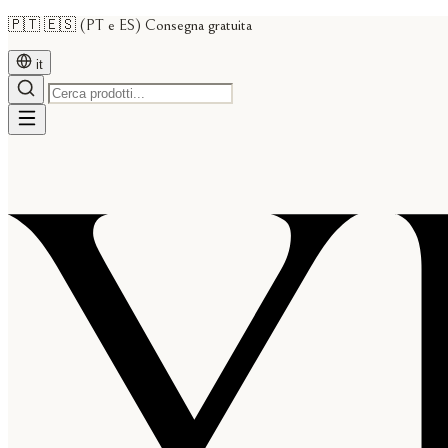
🇵🇹 🇪🇸 (PT e ES) Consegna gratuita
it