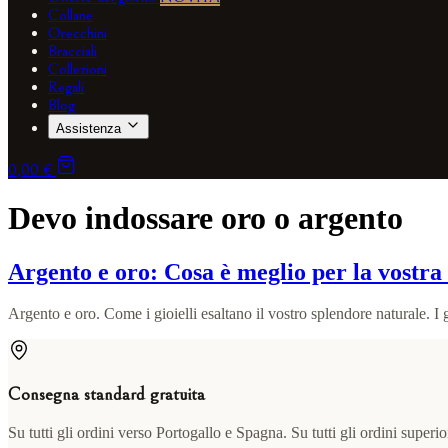
Collane
Orecchini
Bracciali
Collezioni
Regali
Blog
Assistenza
0,00 €
Devo indossare oro o argento
Argento e oro: Cosa è meglio per la vostr
Argento e oro. Come i gioielli esaltano il vostro splendore naturale. I g
Consegna standard gratuita
Su tutti gli ordini verso Portogallo e Spagna. Su tutti gli ordini superi