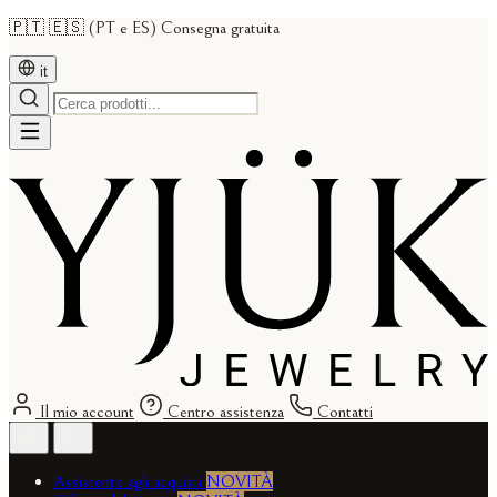
🇵🇹 🇪🇸 (PT e ES) Consegna gratuita
it
Il mio account
Centro assistenza
Contatti
Assistente agli acquisti
NOVITÀ