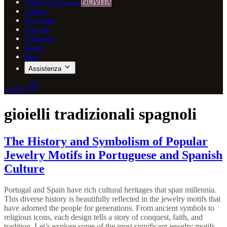
Offerte del giorno
NOVITÀ
Collane
Orecchini
Bracciali
Collezioni
Regali
Blog
Assistenza
0,00 €
gioielli tradizionali spagnoli
The History and Symbolism of Popular
Jewelry Motifs in Portuguese and Spanish
Culture
Portugal and Spain have rich cultural heritages that span millennia.
This diverse history is beautifully reflected in the jewelry motifs that
have adorned the people for generations. From ancient symbols to
religious icons, each design tells a story of conquest, faith, and
tradition. Let’s explore some of the most significant jewelry motifs