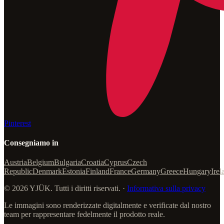
Pinterest
Consegniamo in
Austria
Belgium
Bulgaria
Croatia
Cyprus
Czech
Republic
Denmark
Estonia
Finland
France
Germany
Greece
Hungary
Irel
© 2026 YJÜK. Tutti i diritti riservati. ·
Informativa sulla privacy
Le immagini sono renderizzate digitalmente e verificate dal nostro
team per rappresentare fedelmente il prodotto reale.