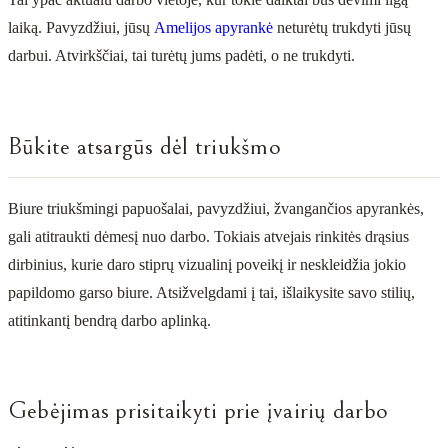
laiką. Pavyzdžiui, jūsų
Amelijos apyrankė
neturėtų trukdyti jūsų
darbui. Atvirkščiai, tai turėtų jums padėti, o ne trukdyti.
Būkite atsargūs dėl triukšmo
Biure triukšmingi papuošalai, pavyzdžiui, žvangančios apyrankės,
gali atitraukti dėmesį nuo darbo. Tokiais atvejais rinkitės drąsius
dirbinius, kurie daro stiprų vizualinį poveikį ir neskleidžia jokio
papildomo garso biure. Atsižvelgdami į tai, išlaikysite savo stilių,
atitinkantį bendrą darbo aplinką.
Gebėjimas prisitaikyti prie įvairių darbo