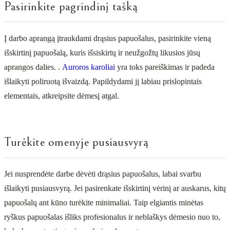
Pasirinkite pagrindinį tašką
Į darbo aprangą įtraukdami drąsius papuošalus, pasirinkite vieną
išskirtinį papuošalą, kuris išsiskirtų ir neužgožtų likusios jūsų
aprangos dalies. .
Auroros karoliai
yra toks pareiškimas ir padeda
išlaikyti poliruotą išvaizdą. Papildydami jį labiau prislopintais
elementais, atkreipsite dėmesį atgal.
Turėkite omenyje pusiausvyrą
Jei nusprendėte darbe dėvėti drąsius papuošalus, labai svarbu
išlaikyti pusiausvyrą. Jei pasirenkate išskirtinį vėrinį ar auskarus, kitų
papuošalų ant kūno turėkite minimaliai. Taip elgiantis minėtas
ryškus papuošalas išliks profesionalus ir neblaškys dėmesio nuo to,