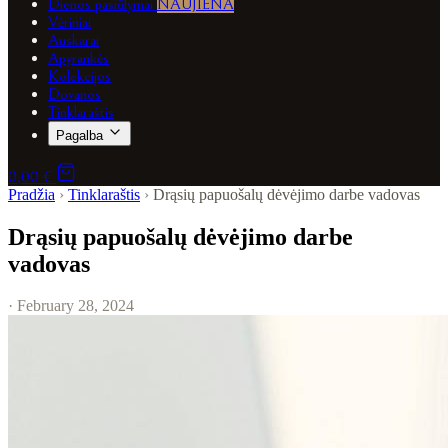
Dienos pasiūlymai
NAUJIENA
Vėriniai
Auskarai
Apyrankės
Kolekcijos
Dovanos
Tinklaraštis
Pagalba
0,00 €
Pradžia
›
Tinklaraštis
›
Drąsių papuošalų dėvėjimo darbe vadovas
Drąsių papuošalų dėvėjimo darbe
vadovas
· February 28, 2024