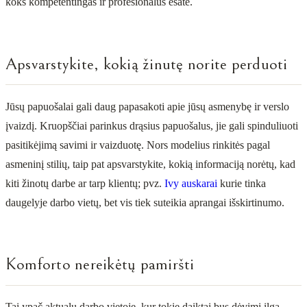
koks kompetentingas ir profesionalus esate.
Apsvarstykite, kokią žinutę norite perduoti
Jūsų papuošalai gali daug papasakoti apie jūsų asmenybę ir verslo
įvaizdį. Kruopščiai parinkus drąsius papuošalus, jie gali spinduliuoti
pasitikėjimą savimi ir vaizduotę. Nors modelius rinkitės pagal
asmeninį stilių, taip pat apsvarstykite, kokią informaciją norėtų, kad
kiti žinotų darbe ar tarp klientų; pvz.
Ivy auskarai
kurie tinka
daugelyje darbo vietų, bet vis tiek suteikia aprangai išskirtinumo.
Komforto nereikėtų pamiršti
Tai ypač aktualu darbo vietoje, kur tokie daiktai bus dėvimi ilgą