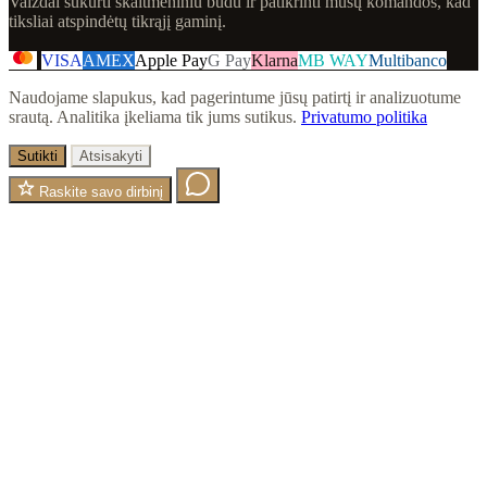
Vaizdai sukurti skaitmeniniu būdu ir patikrinti mūsų komandos, kad
tiksliai atspindėtų tikrąjį gaminį.
VISA
AMEX
Apple Pay
G Pay
Klarna
MB WAY
Multibanco
Naudojame slapukus, kad pagerintume jūsų patirtį ir analizuotume
srautą. Analitika įkeliama tik jums sutikus.
Privatumo politika
Sutikti
Atsisakyti
Raskite savo dirbinį