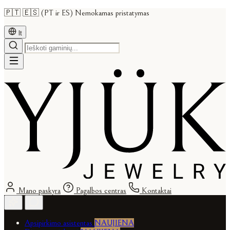
🇵🇹 🇪🇸 (PT ir ES) Nemokamas pristatymas
lt
Mano paskyra
Pagalbos centras
Kontaktai
Apsipirkimo asistentas
NAUJIENA