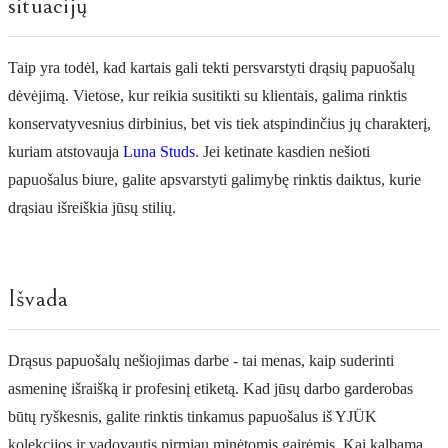
situacijų
Taip yra todėl, kad kartais gali tekti persvarstyti drąsių papuošalų
dėvėjimą. Vietose, kur reikia susitikti su klientais, galima rinktis
konservatyvesnius dirbinius, bet vis tiek atspindinčius jų charakterį,
kuriam atstovauja
Luna Studs
. Jei ketinate kasdien nešioti
papuošalus biure, galite apsvarstyti galimybę rinktis daiktus, kurie
drąsiau išreiškia jūsų stilių.
Išvada
Drąsus papuošalų nešiojimas darbe - tai menas, kaip suderinti
asmeninę išraišką ir profesinį etiketą. Kad jūsų darbo garderobas
būtų ryškesnis, galite rinktis tinkamus papuošalus iš YJÜK
kolekcijos ir vadovautis pirmiau minėtomis gairėmis. Kai kalbama