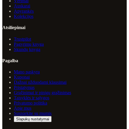
Vėriniai
Auskarai
Apyrankės
Kolekcijos
Atsiliepimai
Trustpilot
Pagyrimų knyga
Skundų knyga
Pagalba
Mano paskyra
Kuponai
Dažnai užduodami klausimai
Pristatymas
Grąžinimai ir pinigų grąžinimas
Taisyklės ir sąlygos
Privatumo politika
Apie mus
Susisiekite su mumis
Slapukų nustatymai