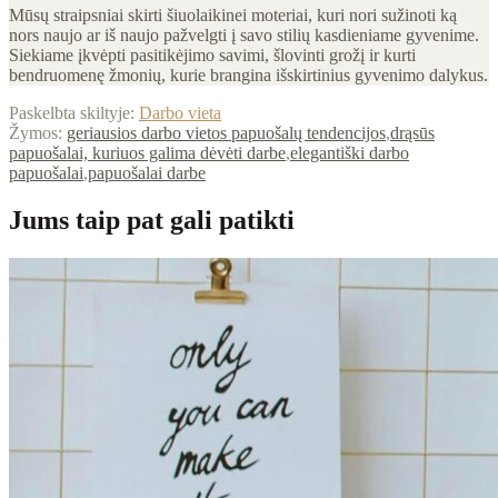
Mūsų straipsniai skirti šiuolaikinei moteriai, kuri nori sužinoti ką
nors naujo ar iš naujo pažvelgti į savo stilių kasdieniame gyvenime.
Siekiame įkvėpti pasitikėjimo savimi, šlovinti grožį ir kurti
bendruomenę žmonių, kurie brangina išskirtinius gyvenimo dalykus.
Paskelbta skiltyje:
Darbo vieta
Žymos:
geriausios darbo vietos papuošalų tendencijos
,
drąsūs
papuošalai, kuriuos galima dėvėti darbe
,
elegantiški darbo
papuošalai
,
papuošalai darbe
Jums taip pat gali patikti