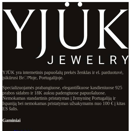
YJÜK yra internetinis papuošalų prekės ženklas ir el. parduotuvė,
įsikūrusi Brागoje, Portugalijoje.
Specializuojamės prabangiuose, elegantiškuose kasdieniuose 925
prabos sidabro ir 18K auksu padengtuose papuošaluose.
Nemokamas standartinis pristatymas į žemyninę Portugaliją ir
Ispaniją bei nemokamas pristatymas užsakymams nuo 100 € į kitas
ES šalis.
Gaminiai