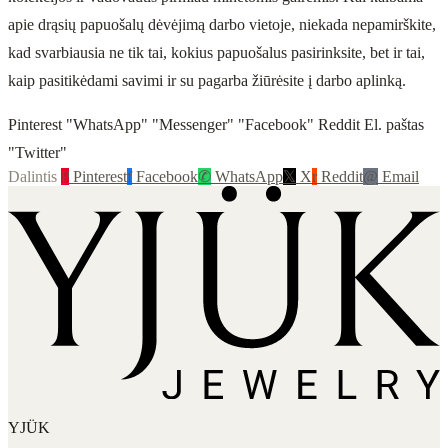
apie drąsių papuošalų dėvėjimą darbo vietoje, niekada nepamirškite,
kad svarbiausia ne tik tai, kokius papuošalus pasirinksite, bet ir tai,
kaip pasitikėdami savimi ir su pagarba žiūrėsite į darbo aplinką.
Pinterest "WhatsApp" "Messenger" "Facebook" Reddit El. paštas
"Twitter"
Dalintis
P
Pinterest
f
Facebook
✆
WhatsApp
𝕏
X
r
Reddit
@
Email
YJÜK