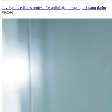
Juvelyrinis etiketas profesinėje aplinkoje portugalų ir ispanų darbo
vietose