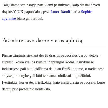
Taigi šiame straipsnyje pateikiami pasiūlymai, kaip drąsiai dėvėti
drąsius YJÜK papuošalus, pvz.
Lunos karoliai
arba
Sophie
apyrankė
biuro garderobui.
Pažinkite savo darbo vietos aplinką
Pirmas žingsnis siekiant dėvėti drąsius papuošalus darbo vietoje -
suprasti, kokia yra jos kultūra ir aprangos kodas. Kūrybinėse
industrijose gali būti leidžiama daugiau išraiškingumo, o tradicinėse
srityse pirmenybė gali būti teikiama subtilesniam požiūriui.
Įvertinkite, kur esate, ir ieškokite, kaip įnešti drąsių papuošalų, kurie
derėtų prie profesinio konteksto.