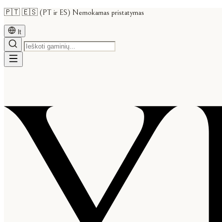
🇵🇹 🇪🇸 (PT ir ES) Nemokamas pristatymas
lt