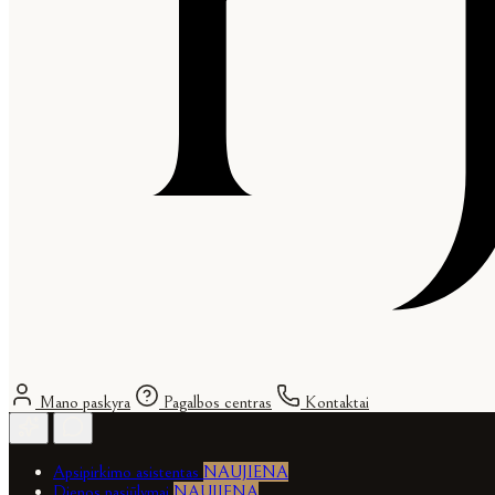
Mano paskyra
Pagalbos centras
Kontaktai
Apsipirkimo asistentas
NAUJIENA
Dienos pasiūlymai
NAUJIENA