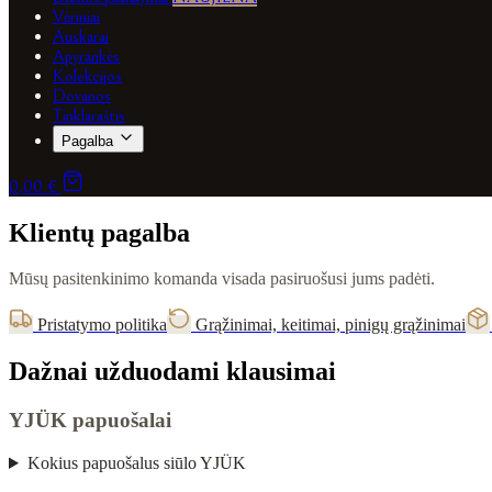
Vėriniai
Auskarai
Apyrankės
Kolekcijos
Dovanos
Tinklaraštis
Pagalba
0,00 €
Klientų pagalba
Mūsų pasitenkinimo komanda visada pasiruošusi jums padėti.
Pristatymo politika
Grąžinimai, keitimai, pinigų grąžinimai
Dažnai užduodami klausimai
YJÜK papuošalai
Kokius papuošalus siūlo YJÜK