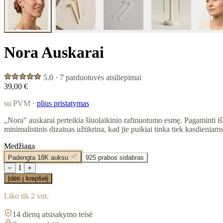
Nora Auskarai
5.0 · 7 parduotuvės atsiliepimai
39,00 €
su PVM ·
plius pristatymas
„Nora" auskarai perteikia šiuolaikinio rafinuotumo esmę. Pagaminti iš 
minimalistinis dizainas užtikrina, kad jie puikiai tinka tiek kasdienia
Medžiaga
Padengta 18K auksu
925 prabos sidabras
1
−
+
Įdėti į krepšelį
Liko tik 2 vnt.
14 dienų atsisakymo teisė