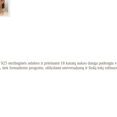
925 sterlinginės sidabro ir prieinami 18 karatų aukso danga padengta vers
ms, tiek formaliems progoms, siūlydami universalumą ir šiokį tokį rafinuo