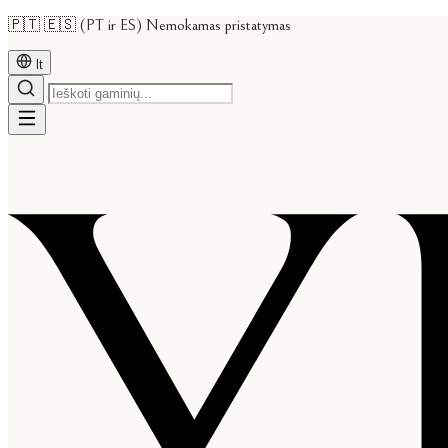
🇵🇹 🇪🇸 (PT ir ES) Nemokamas pristatymas
lt