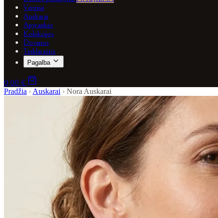
Vėriniai
Auskarai
Apyrankės
Kolekcijos
Dovanos
Tinklaraštis
Pagalba
0,00 €
Pradžia
›
Auskarai
›
Nora Auskarai