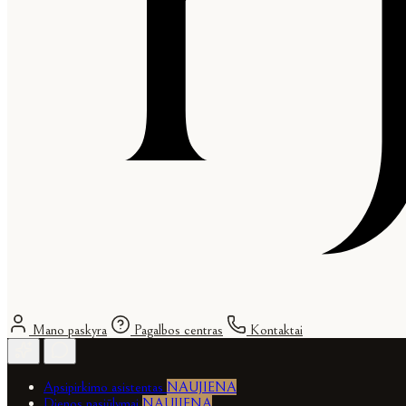
Mano paskyra
Pagalbos centras
Kontaktai
Apsipirkimo asistentas
NAUJIENA
Dienos pasiūlymai
NAUJIENA