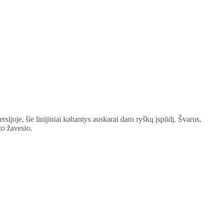
ijoje, šie linijiniai kabantys auskarai daro ryškų įspūdį. Švarus,
to žavesio.