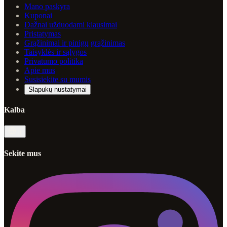
Mano paskyra
Kuponai
Dažnai užduodami klausimai
Pristatymas
Grąžinimai ir pinigų grąžinimas
Taisyklės ir sąlygos
Privatumo politika
Apie mus
Susisiekite su mumis
Slapukų nustatymai
Kalba
lt
Sekite mus