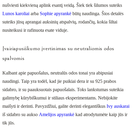
nušviesti kiekvieną aplink esantį veidą. Šiek tiek šilumos suteiks
Lunos karoliai
arba
Sophie apyrankė
būtų naudinga. Šios detalės
suteiks jūsų aprangai auksinių atspalvių, rodančių, kokia šiltai
nusiteikusi ir rafinuota esate viduje.
Įvairiapusiškumo įvertinimas su neutraliomis odos
spalvomis
Kalbant apie papuošalus, neutralūs odos tonai yra abipusiai
naudingi. Taip yra todėl, kad jie puikiai dera ir su 925 prabos
sidabro, ir su paauksuotais papuošalais. Toks lankstumas suteikia
galimybę kūrybiškumui ir stiliaus eksperimentams. Nebijokite
maišyti ir derinti. Pavyzdžiui, galite derinti elegantiškus
Ivy auskarai
iš sidabro su aukso
Amelijos apyrankė
kad atrodytumėte kaip jūs ir
tik jūs.