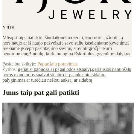
YJÜK
Mūsų straipsniai skirti šiuolaikinei moteriai, kuri nori sužinoti ką
nors naujo ar iš naujo pažvelgti į savo stilių kasdieniame gyvenime.
Siekiame įkvėpti pasitikėjimo savimi, šlovinti grožį ir kurti
bendruomenę žmonių, kurie brangina išskirtinius gyvenimo dalykus.
Paskelbta skiltyje:
Papuošalų poravimas
Žymos:
geriausi papuošalai pagal odos atspalvį
,
geriausios papuošalų
poros mano odos spalvai
,
sidabro ir paauksuoto sidabro
palyginimas
,
ar turėčiau nešioti auksą, ar sidabrą
Jums taip pat gali patikti