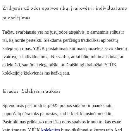
Žvilgsnis už odos spalvos ribų: įvairovės ir individualumo
puoselėjimas
Tačiau svarbiausia yra ne jūsų odos atspalvis, o asmeninis stilius ir
tai, ką norite perteikti. Siekdama peržengti tradiciškai apibrėžtų
kategorijų ribas, YJÜK pristatomais kūriniais puoselėja savo klientų
įvairovę ir individualumą. Nesvarbu, ar tai būtų minimalistiniai, ar
eklektiški, santūriai elegantiški, ar išraiškingi drabužiai; YJÜK
kolekcijoje kiekvienas ras kažką sau.
Išvados: Sidabras ir auksas
Sprendimas pasirinkti tarp 925 prabos sidabro ir paauksuotų
papuošalų nėra toks paprastas, kad ir kiek klausinėtume kitų.
Pasirinkimas priklauso nuo jūsų odos spalvos ir nuo to, kas esate
kaip žmogus. YJÜK
kolekcijos
buvo tikslingai sukurtos taip, kad