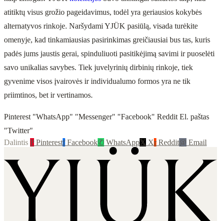
atitiktų visus grožio pageidavimus, todėl yra geriausios kokybės
alternatyvos rinkoje. Naršydami YJÜK pasiūlą, visada turėkite
omenyje, kad tinkamiausias pasirinkimas greičiausiai bus tas, kuris
padės jums jaustis gerai, spinduliuoti pasitikėjimą savimi ir puoselėti
savo unikalias savybes. Tiek juvelyrinių dirbinių rinkoje, tiek
gyvenime visos įvairovės ir individualumo formos yra ne tik
priimtinos, bet ir vertinamos.
Pinterest "WhatsApp" "Messenger" "Facebook" Reddit El. paštas
"Twitter"
Dalintis
P
Pinterest
f
Facebook
✆
WhatsApp
𝕏
X
r
Reddit
@
Email