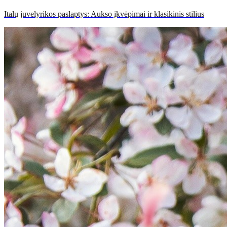
Italų juvelyrikos paslaptys: Aukso įkvėpimai ir klasikinis stilius