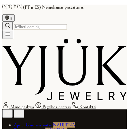
🇵🇹 🇪🇸 (PT ir ES) Nemokamas pristatymas
lt
Mano paskyra
Pagalbos centras
Kontaktai
Apsipirkimo asistentas
NAUJIENA