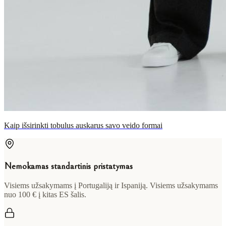
Kaip išsirinkti tobulus auskarus savo veido formai
Nemokamas standartinis pristatymas
Visiems užsakymams į Portugaliją ir Ispaniją. Visiems užsakymams
nuo 100 € į kitas ES šalis.