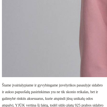
Šiame įvairialypiame ir gyvybingame juvelyrikos pasaulyje sidabro
ir aukso papuošalų pasirinkimas yra ne tik skonio reikalas, bet ir
galimybė rinktis aksesuarus, kurie atspindi jūsų unikalų odos
atspalvį. YJÜK vertina šį faktą, todėl siūlo platų 925 prabos sidabro