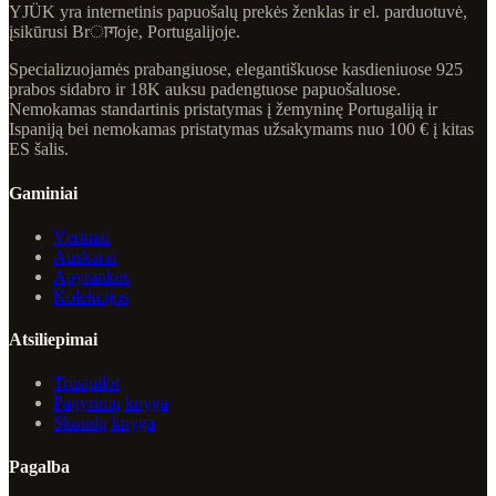
YJÜK yra internetinis papuošalų prekės ženklas ir el. parduotuvė,
įsikūrusi Brागoje, Portugalijoje.
Specializuojamės prabangiuose, elegantiškuose kasdieniuose 925
prabos sidabro ir 18K auksu padengtuose papuošaluose.
Nemokamas standartinis pristatymas į žemyninę Portugaliją ir
Ispaniją bei nemokamas pristatymas užsakymams nuo 100 € į kitas
ES šalis.
Gaminiai
Vėriniai
Auskarai
Apyrankės
Kolekcijos
Atsiliepimai
Trustpilot
Pagyrimų knyga
Skundų knyga
Pagalba