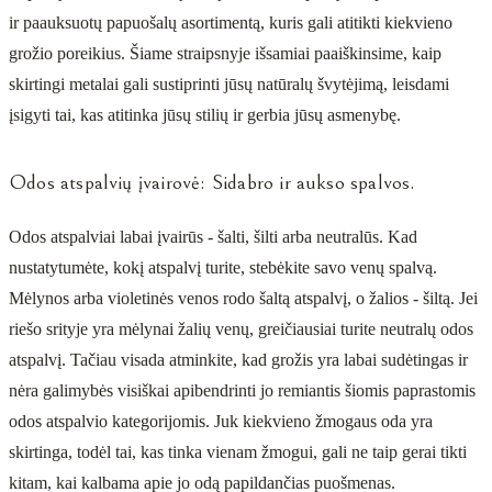
ir paauksuotų papuošalų asortimentą, kuris gali atitikti kiekvieno
grožio poreikius. Šiame straipsnyje išsamiai paaiškinsime, kaip
skirtingi metalai gali sustiprinti jūsų natūralų švytėjimą, leisdami
įsigyti tai, kas atitinka jūsų stilių ir gerbia jūsų asmenybę.
Odos atspalvių įvairovė: Sidabro ir aukso spalvos.
Odos atspalviai labai įvairūs - šalti, šilti arba neutralūs. Kad
nustatytumėte, kokį atspalvį turite, stebėkite savo venų spalvą.
Mėlynos arba violetinės venos rodo šaltą atspalvį, o žalios - šiltą. Jei
riešo srityje yra mėlynai žalių venų, greičiausiai turite neutralų odos
atspalvį. Tačiau visada atminkite, kad grožis yra labai sudėtingas ir
nėra galimybės visiškai apibendrinti jo remiantis šiomis paprastomis
odos atspalvio kategorijomis. Juk kiekvieno žmogaus oda yra
skirtinga, todėl tai, kas tinka vienam žmogui, gali ne taip gerai tikti
kitam, kai kalbama apie jo odą papildančias puošmenas.