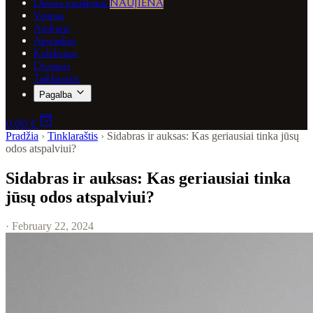
Dienos pasiūlymai
NAUJIENA
Vėriniai
Auskarai
Apyrankės
Kolekcijos
Dovanos
Tinklaraštis
Pagalba
0,00 €
Pradžia
›
Tinklaraštis
›
Sidabras ir auksas: Kas geriausiai tinka jūsų
odos atspalviui?
Sidabras ir auksas: Kas geriausiai tinka
jūsų odos atspalviui?
· February 22, 2024