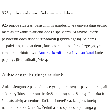
925 prabos sidabras: Sidabrinis sidabras.
925 prabos sidabras, pasižymintis spindesiu, yra universalaus grožio
metalas, tinkantis įvairiems odos atspalviams. Ši savybė leidžia
pašviesinti odos atspalvį ir padaryti jį gyvybingesnį. Šaltiems
atspalviams, taip pat tiems, kuriuos traukia sidabro blizgesys, yra
tam tikrų dirbinių, pvz.
Auroros karoliai
arba
Livia auskarai
kurie
papildys jūsų natūralią šviesą.
Aukso danga: Prigludęs raudonis
Auksu dengtuose papuošaluose yra gilių rausvų atspalvių, kurie gali
sukurti ryškius kontrastus ir išryškinti jūsų odos šilumą. Jie tinka ir
šiltų atspalvių asmenims. Tačiau tai nereiškia, kad juos turėtų
naudoti tik tokie žmonės. Žėrinti aukso spindesio prabanga gali