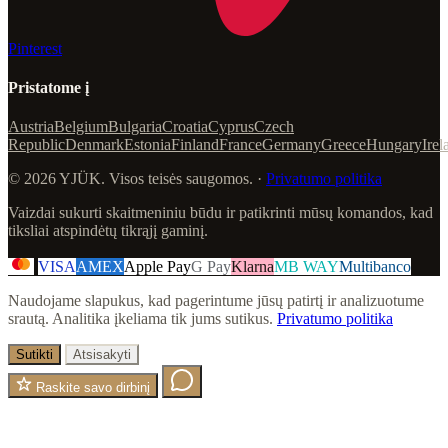
Pinterest
Pristatome į
Austria
Belgium
Bulgaria
Croatia
Cyprus
Czech
Republic
Denmark
Estonia
Finland
France
Germany
Greece
Hungary
Irel
© 2026 YJÜK. Visos teisės saugomos. ·
Privatumo politika
Vaizdai sukurti skaitmeniniu būdu ir patikrinti mūsų komandos, kad
tiksliai atspindėtų tikrąjį gaminį.
VISA
AMEX
Apple Pay
G Pay
Klarna
MB WAY
Multibanco
Naudojame slapukus, kad pagerintume jūsų patirtį ir analizuotume
srautą. Analitika įkeliama tik jums sutikus.
Privatumo politika
Sutikti
Atsisakyti
Raskite savo dirbinį