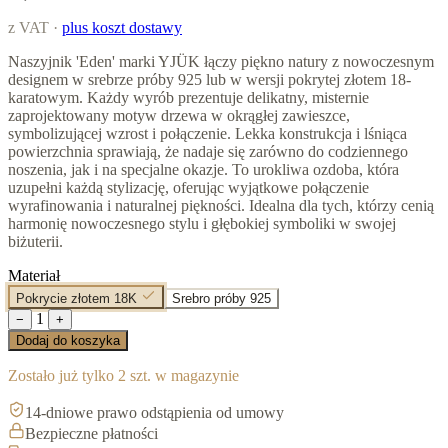
z VAT ·
plus koszt dostawy
Naszyjnik 'Eden' marki YJÜK łączy piękno natury z nowoczesnym
designem w srebrze próby 925 lub w wersji pokrytej złotem 18-
karatowym. Każdy wyrób prezentuje delikatny, misternie
zaprojektowany motyw drzewa w okrągłej zawieszce,
symbolizującej wzrost i połączenie. Lekka konstrukcja i lśniąca
powierzchnia sprawiają, że nadaje się zarówno do codziennego
noszenia, jak i na specjalne okazje. To urokliwa ozdoba, która
uzupełni każdą stylizację, oferując wyjątkowe połączenie
wyrafinowania i naturalnej piękności. Idealna dla tych, którzy cenią
harmonię nowoczesnego stylu i głębokiej symboliki w swojej
biżuterii.
Materiał
Pokrycie złotem 18K
Srebro próby 925
1
−
+
Dodaj do koszyka
Zostało już tylko 2 szt. w magazynie
14-dniowe prawo odstąpienia od umowy
Bezpieczne płatności