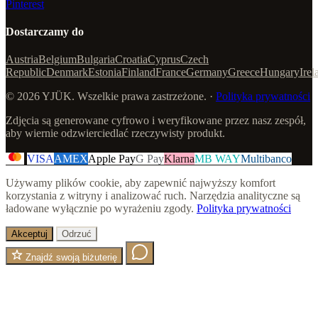
Pinterest
Dostarczamy do
Austria
Belgium
Bulgaria
Croatia
Cyprus
Czech
Republic
Denmark
Estonia
Finland
France
Germany
Greece
Hungary
Irel
© 2026 YJÜK. Wszelkie prawa zastrzeżone. ·
Polityka prywatności
Zdjęcia są generowane cyfrowo i weryfikowane przez nasz zespół,
aby wiernie odzwierciedlać rzeczywisty produkt.
VISA
AMEX
Apple Pay
G Pay
Klarna
MB WAY
Multibanco
Używamy plików cookie, aby zapewnić najwyższy komfort
korzystania z witryny i analizować ruch. Narzędzia analityczne są
ładowane wyłącznie po wyrażeniu zgody.
Polityka prywatności
Akceptuj
Odrzuć
Znajdź swoją biżuterię