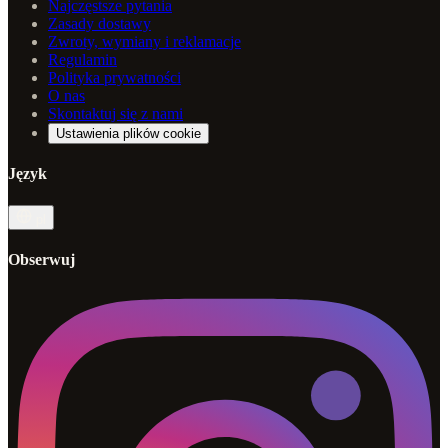
Najczęstsze pytania
Zasady dostawy
Zwroty, wymiany i reklamacje
Regulamin
Polityka prywatności
O nas
Skontaktuj się z nami
Ustawienia plików cookie
Język
pl
Obserwuj