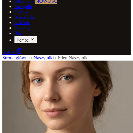
Oferty dnia
NOWOŚĆ
Naszyjniki
Kolczyki
Bransoletki
Kolekcje
Prezenty
Blog
Pomoc
0,00 €
Strona główna
›
Naszyjniki
›
Eden Naszyjnik