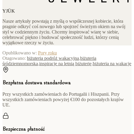
YJÜK
Nasze artykuły powstają z myślą o współczesnej kobiecie, która
pragnie odkryć coś nowego lub spojrzeć świeżym okiem na swój
styl w codziennym życiu. Chcemy inspirować wiarę w siebie,
celebrować piękno i budować społeczność ludzi, którzy cenią
wyjątkowe rzeczy w życiu.
Opublikowano w:
Pory roku
Otagowano:
biżuteria podróż wakacyjna
,
biżuteria
śródziemnomorska
,
inspiracje na letnią biżuterię
,
biżuteria na wakacje
Bezpłatna dostawa standardowa
Przy wszystkich zamówieniach do Portugalii i Hiszpanii. Przy
wszystkich zamówieniach powyżej €100 do pozostałych krajów
UE.
Bezpieczna płatność