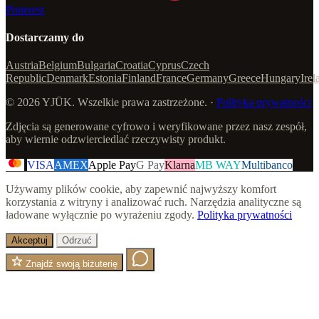
Pinterest
Dostarczamy do
Austria
Belgium
Bulgaria
Croatia
Cyprus
Czech
Republic
Denmark
Estonia
Finland
France
Germany
Greece
Hungary
Irel
© 2026 YJÜK. Wszelkie prawa zastrzeżone. ·
Polityka prywatności
Zdjęcia są generowane cyfrowo i weryfikowane przez nasz zespół,
aby wiernie odzwierciedlać rzeczywisty produkt.
VISA
AMEX
Apple Pay
G Pay
Klarna
MB WAY
Multibanco
Używamy plików cookie, aby zapewnić najwyższy komfort
korzystania z witryny i analizować ruch. Narzędzia analityczne są
ładowane wyłącznie po wyrażeniu zgody.
Polityka prywatności
Akceptuj
Odrzuć
Znajdź swoją biżuterię