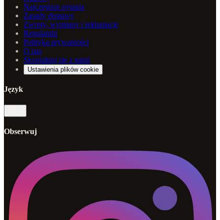
Najczęstsze pytania
Zasady dostawy
Zwroty, wymiany i reklamacje
Regulamin
Polityka prywatności
O nas
Skontaktuj się z nami
Ustawienia plików cookie
Język
pl
Obserwuj