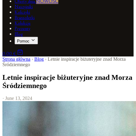
Oferty dnia
NOWOŚĆ
Naszyjniki
Kolczyki
Bransoletki
Kolekcje
Prezenty
Blog
Pomoc
0,00 €
Strona główna
›
Blog
›
Letnie inspiracje biżuteryjne znad Morza
Śródziemnego
Letnie inspiracje biżuteryjne znad Morza
Śródziemnego
· June 13, 2024