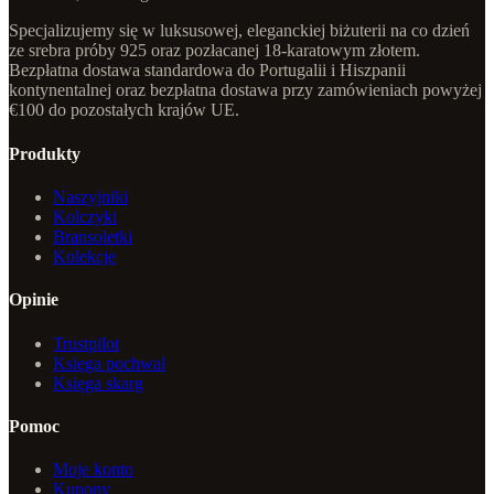
Specjalizujemy się w luksusowej, eleganckiej biżuterii na co dzień
ze srebra próby 925 oraz pozłacanej 18-karatowym złotem.
Bezpłatna dostawa standardowa do Portugalii i Hiszpanii
kontynentalnej oraz bezpłatna dostawa przy zamówieniach powyżej
€100 do pozostałych krajów UE.
Produkty
Naszyjniki
Kolczyki
Bransoletki
Kolekcje
Opinie
Trustpilot
Księga pochwał
Księga skarg
Pomoc
Moje konto
Kupony