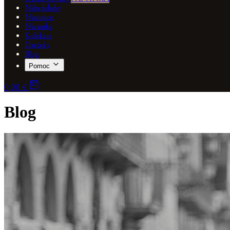
Náhrdelníky
Náušnice
Náramky
Kolekcie
Darčeky
Blog
Pomoc
0,00 €
Blog