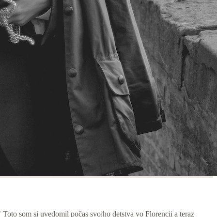
 Toto som si uvedomil počas svojho detstva vo Florencii a teraz