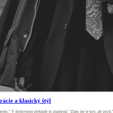
ácie a klasický štýl
mento." V doslovnom preklade to znamená: "Zlato nie je kov, ale pocit."