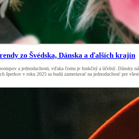
endy zo Švédska, Dánska a ďalších krajín
ostupov a jednoduchosti, vďaka čomu je funkčný a účelný. Dánsky nár
ch šperkov v roku 2025 sa budú zameriavať na jednoduchosť pre všestr