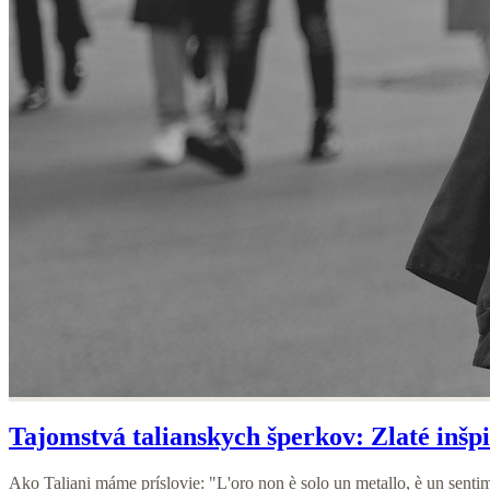
Tajomstvá talianskych šperkov: Zlaté inšpir
Ako Taliani máme príslovie: "L'oro non è solo un metallo, è un senti