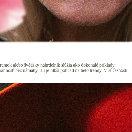
amok alebo švédsky náhrdelník slúžia ako dokonalé príklady
annosť bez námahy. Tu je hlbší pohľad na tieto trendy. V súčasnosti