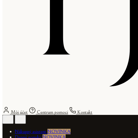
Môj účet
Centrum pomoci
Kontakt
Nákupný asistent
NOVINKA
Denné ponuky
NOVINKA