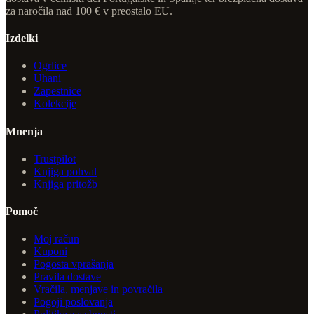
za naročila nad 100 € v preostalo EU.
Izdelki
Ogrlice
Uhani
Zapestnice
Kolekcije
Mnenja
Trustpilot
Knjiga pohval
Knjiga pritožb
Pomoč
Moj račun
Kuponi
Pogosta vprašanja
Pravila dostave
Vračila, menjave in povračila
Pogoji poslovanja