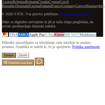
Austria
Belgium
Bulgaria
Croatia
Cyprus
Czech
Republic
Denmark
Estonia
Finland
France
Germany
Greece
Hungary
Irel
© 2026 YJÜK. Vse pravice pridržane. ·
Politika zasebnosti
Slike so digitalno ustvarjene in jih je naša ekipa pregledala, da
zvesto predstavljajo dejanski izdelek.
VISA
AMEX
Apple Pay
G Pay
Klarna
MB WAY
Multibanco
Piškotke uporabljamo za izboljšanje vaše izkušnje in analizo
prometa. Analitika se naloži le, če jo sprejmete.
Politika zasebnosti
Sprejmi
Zavrni
Poiščite svoj kos