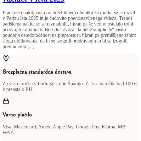
Francoski nakit, znan po brezhibnem občutku za modo, se je razvil
v Parizu leta 2025 in je čudovito poenostavljenega videza. Trendi
pariškega nakita so se razmahnili, hkrati pa še vedno ostajajo trdni
pri svojih koreninah. Besedna zveza "la belle simplicite" jasno
poudarja osredotočenost na preprostost, hkrati pa premišljeno izbiro
sloga oblikovanja, da bi se izognili pretiravanju in bi se izognili
pretiranemu [...]
Brezplačna standardna dostava
Za vsa naročila v Portugalsko in Španijo. Za vsa naročila nad 100 €
v preostalo EU.
Varno plačilo
Visa, Mastercard, Amex, Apple Pay, Google Pay, Klarna, MB
WAY.