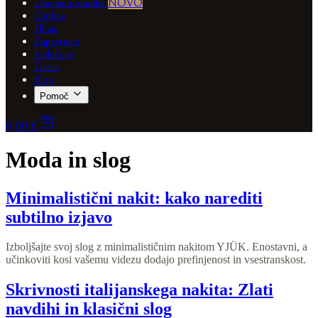
Dnevne ponudbe
NOVO
Ogrlice
Uhani
Zapestnice
Kolekcije
Darila
Blog
Pomoč
0,00 €
Moda in slog
Minimalistični nakit: kako narediti
subtilno izjavo
Izboljšajte svoj slog z minimalističnim nakitom YJÜK. Enostavni, a
učinkoviti kosi vašemu videzu dodajo prefinjenost in vsestranskost.
Skrivnosti italijanskega nakita: Zlati
navdihi in klasični slog