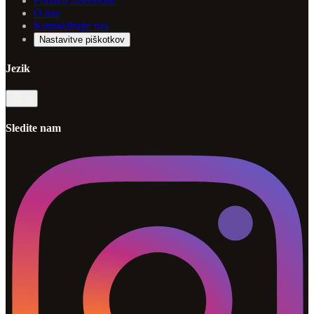
Politika zasebnosti
O nas
Kontaktirajte nas
Nastavitve piškotkov
Jezik
sl
Sledite nam