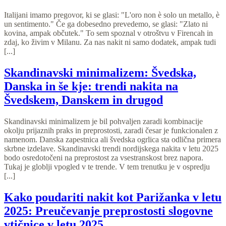
Italijani imamo pregovor, ki se glasi: "L'oro non è solo un metallo, è
un sentimento." Če ga dobesedno prevedemo, se glasi: "Zlato ni
kovina, ampak občutek." To sem spoznal v otroštvu v Firencah in
zdaj, ko živim v Milanu. Za nas nakit ni samo dodatek, ampak tudi
[...]
Skandinavski minimalizem: Švedska,
Danska in še kje: trendi nakita na
Švedskem, Danskem in drugod
Skandinavski minimalizem je bil pohvaljen zaradi kombinacije
okolju prijaznih praks in preprostosti, zaradi česar je funkcionalen z
namenom. Danska zapestnica ali švedska ogrlica sta odlična primera
skrbne izdelave. Skandinavski trendi nordijskega nakita v letu 2025
bodo osredotočeni na preprostost za vsestranskost brez napora.
Tukaj je globlji vpogled v te trende. V tem trenutku je v ospredju
[...]
Kako poudariti nakit kot Parižanka v letu
2025: Preučevanje preprostosti slogovne
vtičnice v letu 2025