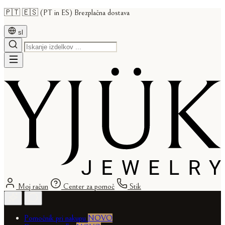
🇵🇹 🇪🇸 (PT in ES) Brezplačna dostava
sl
Moj račun
Center za pomoč
Stik
Pomočnik pri nakupu
NOVO