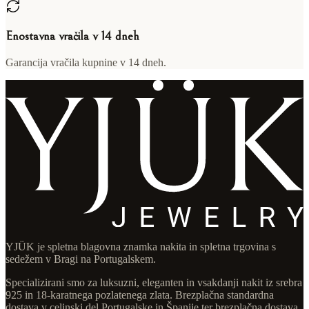
Enostavna vračila v 14 dneh
Garancija vračila kupnine v 14 dneh.
YJÜK je spletna blagovna znamka nakita in spletna trgovina s
sedežem v Bragi na Portugalskem.
Specializirani smo za luksuzni, eleganten in vsakdanji nakit iz srebra
925 in 18-karatnega pozlatenega zlata. Brezplačna standardna
dostava v celinski del Portugalske in Španije ter brezplačna dostava