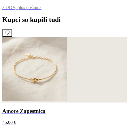
z DDV, plus poštnina
Kupci so kupili tudi
Amore Zapestnica
45,00 €