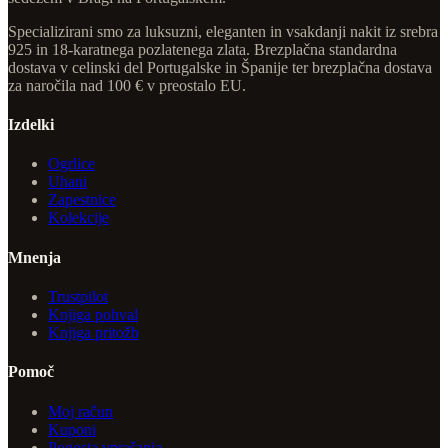
Specializirani smo za luksuzni, eleganten in vsakdanji nakit iz srebra
925 in 18-karatnega pozlatenega zlata. Brezplačna standardna
dostava v celinski del Portugalske in Španije ter brezplačna dostava
za naročila nad 100 € v preostalo EU.
Izdelki
Ogrlice
Uhani
Zapestnice
Kolekcije
Mnenja
Trustpilot
Knjiga pohval
Knjiga pritožb
Pomoč
Moj račun
Kuponi
Pogosta vprašanja