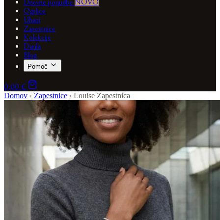
Dnevne ponudbe
NOVO
Ogrlice
Uhani
Zapestnice
Kolekcije
Darila
Blog
Pomoč
0,00 €
Domov
›
Zapestnice
›
Louise Zapestnica