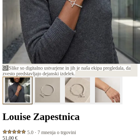
Slike so digitalno ustvarjene in jih je naša ekipa pregledala, da
zvesto predstavljajo dejanski izdelek.
Louise Zapestnica
5.0 · 7 mnenja o trgovini
51,00 €