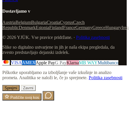
Dostavljamo v
Austria
Belgium
Bulgaria
Croatia
Cyprus
Czech
Republic
Denmark
Estonia
Finland
France
Germany
Greece
Hungary
Irel
© 2026 YJÜK. Vse pravice pridržane. ·
Politika zasebnosti
Slike so digitalno ustvarjene in jih je naša ekipa pregledala, da
zvesto predstavljajo dejanski izdelek.
VISA
AMEX
Apple Pay
G Pay
Klarna
MB WAY
Multibanco
Piškotke uporabljamo za izboljšanje vaše izkušnje in analizo
prometa. Analitika se naloži le, če jo sprejmete.
Politika zasebnosti
Sprejmi
Zavrni
Poiščite svoj kos