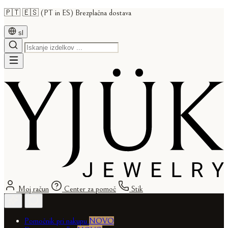
🇵🇹 🇪🇸 (PT in ES) Brezplačna dostava
sl
Moj račun
Center za pomoč
Stik
Pomočnik pri nakupu
NOVO