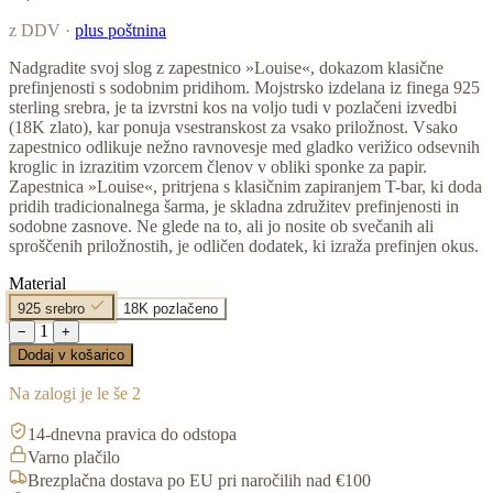
z DDV ·
plus poštnina
Nadgradite svoj slog z zapestnico »Louise«, dokazom klasične
prefinjenosti s sodobnim pridihom. Mojstrsko izdelana iz finega 925
sterling srebra, je ta izvrstni kos na voljo tudi v pozlačeni izvedbi
(18K zlato), kar ponuja vsestranskost za vsako priložnost. Vsako
zapestnico odlikuje nežno ravnovesje med gladko verižico odsevnih
kroglic in izrazitim vzorcem členov v obliki sponke za papir.
Zapestnica »Louise«, pritrjena s klasičnim zapiranjem T-bar, ki doda
pridih tradicionalnega šarma, je skladna združitev prefinjenosti in
sodobne zasnove. Ne glede na to, ali jo nosite ob svečanih ali
sproščenih priložnostih, je odličen dodatek, ki izraža prefinjen okus.
Material
925 srebro
18K pozlačeno
1
−
+
Dodaj v košarico
Na zalogi je le še 2
14-dnevna pravica do odstopa
Varno plačilo
Brezplačna dostava po EU pri naročilih nad €100