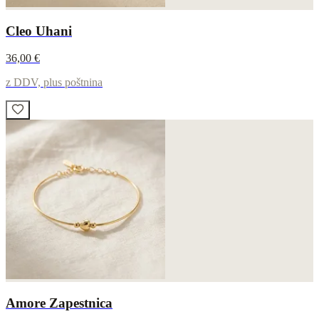
Cleo Uhani
36,00 €
z DDV, plus poštnina
Amore Zapestnica