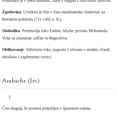
Priljubljen je v obeh kulturah, zlasti v regijah z mavrskim vplivom.
Zgodovina
: Uvedena je bila v času muslimanske vladavine na
Iberskem polotoku (711-1492 n. št.).
Simbolika
: Predstavlja roko Fatime, hčerke preroka Mohameda.
Velja za znamenje zaščite in blagoslova.
Oblikovanje
: Stilizirana roka, pogosto z očesom v sredini, včasih
okrašena z zapletenimi vzorci.
Azabache (Jet)
Črni dragulj, še posebej priljubljen v španskem nakitu.