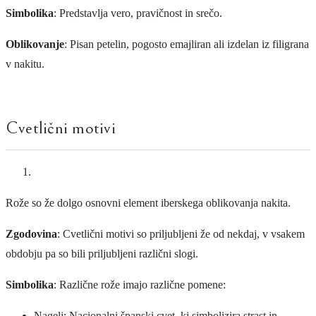
Simbolika
: Predstavlja vero, pravičnost in srečo.
Oblikovanje
: Pisan petelin, pogosto emajliran ali izdelan iz filigrana
v nakitu.
Cvetlični motivi
Rože so že dolgo osnovni element iberskega oblikovanja nakita.
Zgodovina
: Cvetlični motivi so priljubljeni že od nekdaj, v vsakem
obdobju pa so bili priljubljeni različni slogi.
Simbolika
: Različne rože imajo različne pomene:
Nagelj: Nacionalni španski cvet, ki simbolizira strast in