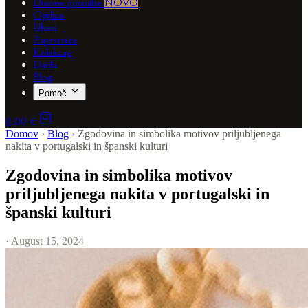
Dnevne ponudbe
NOVO
Ogrlice
Uhani
Zapestnice
Kolekcije
Darila
Blog
Pomoč
0,00 €
Domov
›
Blog
›
Zgodovina in simbolika motivov priljubljenega
nakita v portugalski in španski kulturi
Zgodovina in simbolika motivov
priljubljenega nakita v portugalski in
španski kulturi
· August 15, 2024