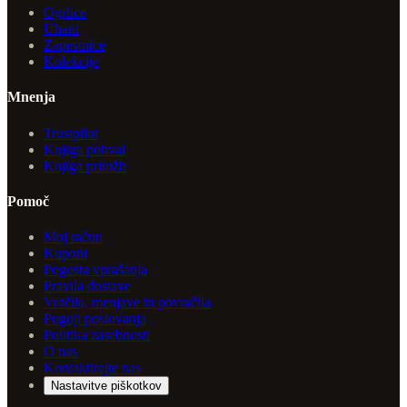
Ogrlice
Uhani
Zapestnice
Kolekcije
Mnenja
Trustpilot
Knjiga pohval
Knjiga pritožb
Pomoč
Moj račun
Kuponi
Pogosta vprašanja
Pravila dostave
Vračila, menjave in povračila
Pogoji poslovanja
Politika zasebnosti
O nas
Kontaktirajte nas
Nastavitve piškotkov