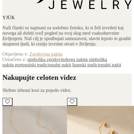
YJÜK
Naši članki so napisani za sodobno žensko, ki si želi izvedeti kaj
novega ali dobiti svež pogled na svoj slog med vsakodnevnim
življenjem. Naš cilj je spodbujati samozavest, slaviti lepoto in graditi
skupnost ljudi, ki cenijo izvrstne stvari v življenju.
Objavljeno v:
Zgodovina nakita
Označeno z:
simbolika zgodovinskega nakita
,
simbolika
nakita
,
portugalski tradicionalni nakit
,
španski tradicionalni nakit
Nakupujte celoten videz
Skrbno izbrani kosi za popoln videz.