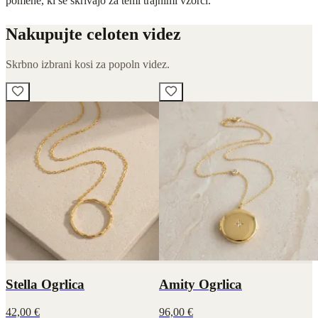
pomene, ki se skrivajo za temi trajnimi vzorci.
Nakupujte celoten videz
Skrbno izbrani kosi za popoln videz.
Stella Ogrlica
Amity Ogrlica
42,00 €
96,00 €