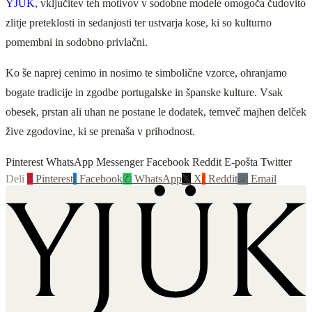
YJÜK
, vključitev teh motivov v sodobne modele omogoča čudovito
zlitje preteklosti in sedanjosti ter ustvarja kose, ki so kulturno
pomembni in sodobno privlačni.
Ko še naprej cenimo in nosimo te simbolične vzorce, ohranjamo
bogate tradicije in zgodbe portugalske in španske kulture. Vsak
obesek, prstan ali uhan ne postane le dodatek, temveč majhen delček
žive zgodovine, ki se prenaša v prihodnost.
Pinterest WhatsApp Messenger Facebook Reddit E-pošta Twitter
Deli
P
Pinterest
f
Facebook
✆
WhatsApp
𝕏
X
r
Reddit
@
Email