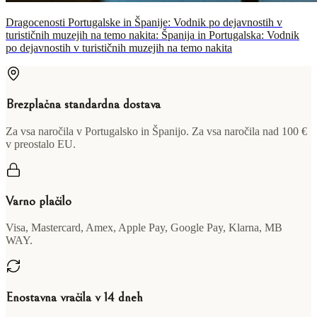
Dragocenosti Portugalske in Španije: Vodnik po dejavnostih v
turističnih muzejih na temo nakita: Španija in Portugalska: Vodnik
po dejavnostih v turističnih muzejih na temo nakita
Brezplačna standardna dostava
Za vsa naročila v Portugalsko in Španijo. Za vsa naročila nad 100 €
v preostalo EU.
Varno plačilo
Visa, Mastercard, Amex, Apple Pay, Google Pay, Klarna, MB
WAY.
Enostavna vračila v 14 dneh