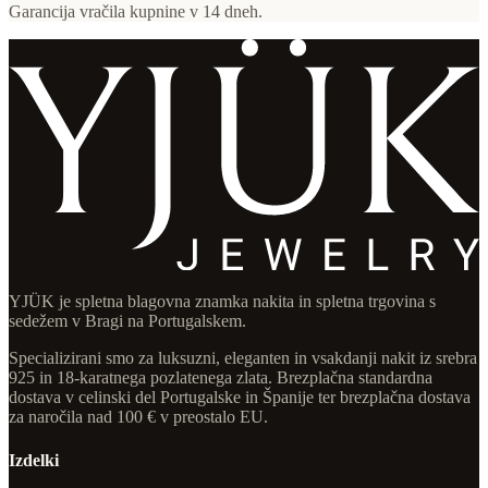
Garancija vračila kupnine v 14 dneh.
YJÜK je spletna blagovna znamka nakita in spletna trgovina s
sedežem v Bragi na Portugalskem.
Specializirani smo za luksuzni, eleganten in vsakdanji nakit iz srebra
925 in 18-karatnega pozlatenega zlata. Brezplačna standardna
dostava v celinski del Portugalske in Španije ter brezplačna dostava
za naročila nad 100 € v preostalo EU.
Izdelki