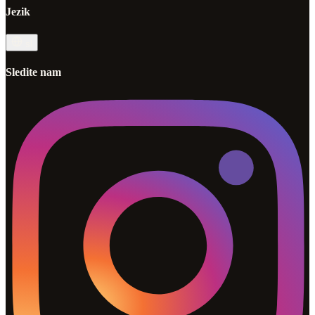
Jezik
sl
Sledite nam