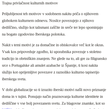
Trajna privlačnost kulturnih motivov
Priljubljenost teh motivov v sodobnem nakitu priča o njihovem
globokem kulturnem odmevu. Nosilce povezujejo z njihovo
dediščino, služijo kot talismani zaščite in sreče ter lepo spominjajo
na bogato zgodovino Iberskega polotoka.
Nakit s temi motivi je za domačine in obiskovalce več kot le okras.
Vsak kos pripoveduje zgodbo, ki uporabnika povezuje s stoletno
tradicijo in obrtniškim znanjem. Ne glede na to, ali gre za filigransko
srce s Portugalske ali amulet azabache iz Španije, ti kosi nakita
služijo kot oprijemljive povezave z raznoliko kulturno tapiserijo
iberskega sveta.
V dobi globalizacije so ti izrazito iberski motivi našli novo priznanje
doma in v tujini. Ponujajo način praznovanja kulturne identitete in
dediščine v vse bolj povezanem svetu. Za blagovne znamke, kot so