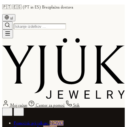
🇵🇹 🇪🇸 (PT in ES) Brezplačna dostava
sl
Moj račun
Center za pomoč
Stik
Pomočnik pri nakupu
NOVO