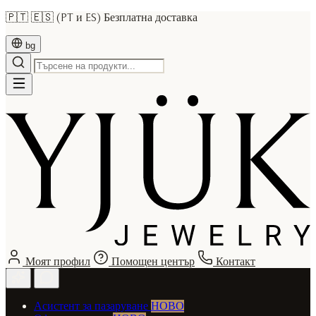
🇵🇹 🇪🇸 (PT и ES) Безплатна доставка
bg
Моят профил
Помощен център
Контакт
Асистент за пазаруване
НОВО