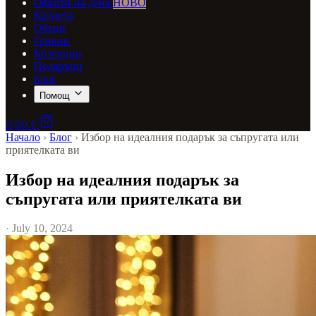
Оферти на деня
НОВО
Колиета
Обеци
Гривни
Колекции
Подаръци
Блог
Помощ
0,00 €
Начало
›
Блог
›
Избор на идеалния подарък за съпругата или
приятелката ви
Избор на идеалния подарък за
съпругата или приятелката ви
· July 10, 2024