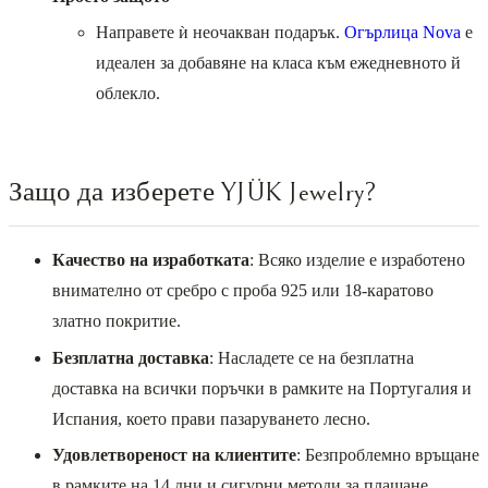
Направете ѝ неочакван подарък.
Огърлица Nova
е
идеален за добавяне на класа към ежедневното й
облекло.
Защо да изберете YJÜK Jewelry?
Качество на изработката
: Всяко изделие е изработено
внимателно от сребро с проба 925 или 18-каратово
златно покритие.
Безплатна доставка
: Насладете се на безплатна
доставка на всички поръчки в рамките на Португалия и
Испания, което прави пазаруването лесно.
Удовлетвореност на клиентите
: Безпроблемно връщане
в рамките на 14 дни и сигурни методи за плащане