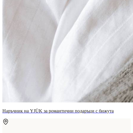
Наръчник на YJÜK за романтични подаръци с бижута