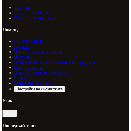
Trustpilot
Книга за похвали
Книга за оплаквания
Помощ
Моят профил
Купони
Често задавани въпроси
Доставка
Връщания и възстановяване на средства
Общи условия
Политика за поверителност
За нас
Свържете се с нас
Настройки на бисквитките
Език
bg
Последвайте ни