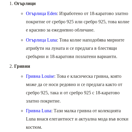
Огърлици
Огърлица Eden
: Изработено от 18-каратово златно
покритие от сребро 925 или сребро 925, това колие
е красиво за ежедневно обличане.
Огърлица Luna
: Това колие наподобява мирните
атрибути на луната и се предлага в блестящи
сребърни и 18-каратови позлатени варианти.
Гривни
Гривна Louise
: Това е класическа гривна, която
може да се носи редовно и се предлага както от
сребро 925, така и от сребро 925 с 18-каратово
златно покритие.
Гривна Luna
: Тази малка гривна от колекцията
Luna внася елегантност и актуална мода във всеки
костюм.