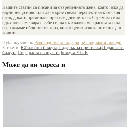
Нашите статии са писани за съвременната жена, която иска да
научи нещо ново или да открие свежа перспектива към своя
стил, докато преминава през ежедневието си. Стремим се да
вдъхновяваме вяра в себе си, да възхваляваме красотата и да
изграждаме общност от хора, които ценят изисканите неща в
живота.
Публикувано в:
Ръководства за подаръци
,
Специални поводи
Етикети:
Юбилейни бижута
,
Подарък за приятелка
,
Подарък за
бижута
,
Подарък за съпругата
,
Бижута YJUK
Може да ви хареса и