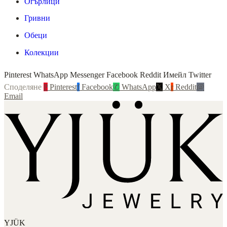
Огърлици
Гривни
Обеци
Колекции
Pinterest WhatsApp Messenger Facebook Reddit Имейл Twitter
Споделяне
P
Pinterest
f
Facebook
✆
WhatsApp
𝕏
X
r
Reddit
@
Email
YJÜK