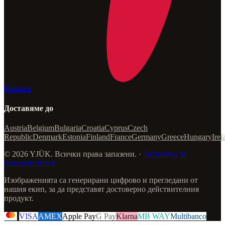
Pinterest
Доставяме до
Austria
Belgium
Bulgaria
Croatia
Cyprus
Czech
Republic
Denmark
Estonia
Finland
France
Germany
Greece
Hungary
Irel
© 2026 YJÜK. Всички права запазени. ·
Политика за
поверителност
Изображенията са генерирани цифрово и прегледани от
нашия екип, за да представят достоверно действителния
продукт.
VISA
AMEX
Apple Pay
G Pay
Klarna
MB WAY
Multibanco