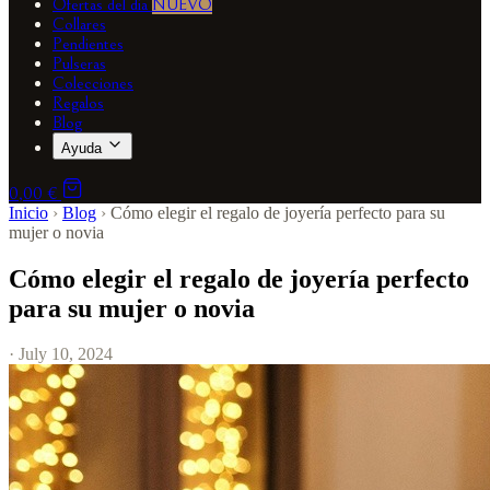
Ofertas del día
NUEVO
Collares
Pendientes
Pulseras
Colecciones
Regalos
Blog
Ayuda
0,00 €
Inicio
›
Blog
›
Cómo elegir el regalo de joyería perfecto para su
mujer o novia
Cómo elegir el regalo de joyería perfecto
para su mujer o novia
· July 10, 2024