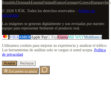
Republic
Denmark
Estonia
Finland
France
Germany
Greece
Hungary
Irel
© 2026 YJÜK. Todos los derechos reservados. ·
Política de
privacidad
Las imágenes se generan digitalmente y son revisadas por nuestro
equipo para representar fielmente el producto real.
VISA
AMEX
Apple Pay
G Pay
Klarna
MB WAY
Multibanco
Utilizamos cookies para mejorar su experiencia y analizar el tráfico.
Las herramientas de análisis solo se cargan si usted acepta.
Política
de privacidad
Aceptar
Rechazar
Encuentre su pieza