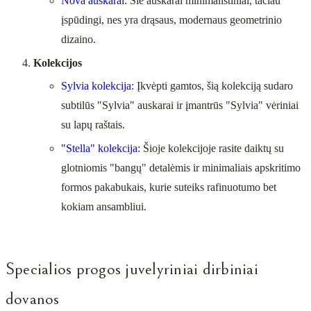
Nova auskarai
: Šie auskarai minimalistiniai, tačiau
įspūdingi, nes yra drąsaus, modernaus geometrinio
dizaino.
Kolekcijos
Sylvia kolekcija
: Įkvėpti gamtos, šią kolekciją sudaro
subtilūs "Sylvia" auskarai ir įmantrūs "Sylvia" vėriniai
su lapų raštais.
"Stella" kolekcija
: Šioje kolekcijoje rasite daiktų su
glotniomis "bangų" detalėmis ir minimaliais apskritimo
formos pakabukais, kurie suteiks rafinuotumo bet
kokiam ansambliui.
Specialios progos juvelyriniai dirbiniai
dovanos