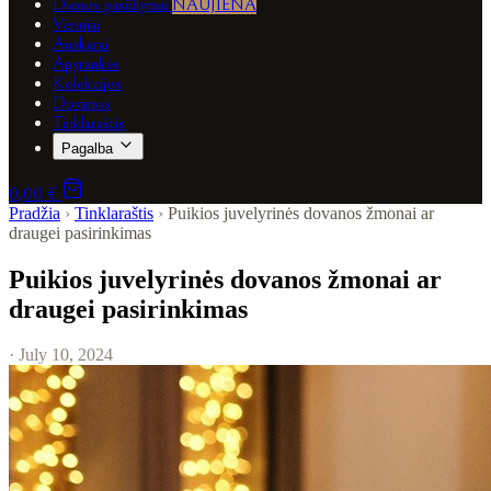
Dienos pasiūlymai
NAUJIENA
Vėriniai
Auskarai
Apyrankės
Kolekcijos
Dovanos
Tinklaraštis
Pagalba
0,00 €
Pradžia
›
Tinklaraštis
›
Puikios juvelyrinės dovanos žmonai ar
draugei pasirinkimas
Puikios juvelyrinės dovanos žmonai ar
draugei pasirinkimas
· July 10, 2024