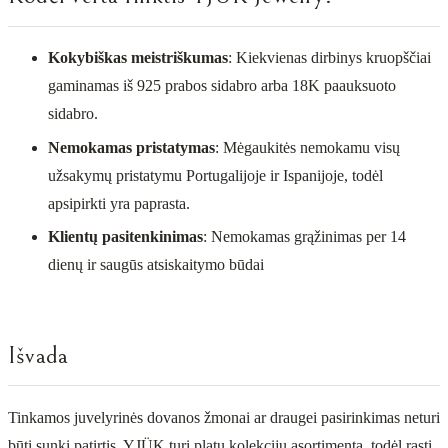
Kokybiškas meistriškumas
: Kiekvienas dirbinys kruopščiai
gaminamas iš 925 prabos sidabro arba 18K paauksuoto
sidabro.
Nemokamas pristatymas
: Mėgaukitės nemokamu visų
užsakymų pristatymu Portugalijoje ir Ispanijoje, todėl
apsipirkti yra paprasta.
Klientų pasitenkinimas
: Nemokamas grąžinimas per 14
dienų ir saugūs atsiskaitymo būdai
Išvada
Tinkamos juvelyrinės dovanos žmonai ar draugei pasirinkimas neturi
būti sunki patirtis. YJÜK turi platų kolekcijų asortimentą, todėl rasti