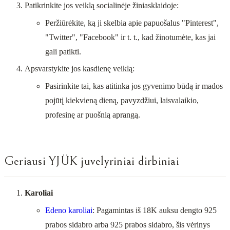
Patikrinkite jos veiklą socialinėje žiniasklaidoje:
Peržiūrėkite, ką ji skelbia apie papuošalus "Pinterest",
"Twitter", "Facebook" ir t. t., kad žinotumėte, kas jai
gali patikti.
Apsvarstykite jos kasdienę veiklą:
Pasirinkite tai, kas atitinka jos gyvenimo būdą ir mados
pojūtį kiekvieną dieną, pavyzdžiui, laisvalaikio,
profesinę ar puošnią aprangą.
Geriausi YJÜK juvelyriniai dirbiniai
Karoliai
Edeno karoliai
: Pagamintas iš 18K auksu dengto 925
prabos sidabro arba 925 prabos sidabro, šis vėrinys