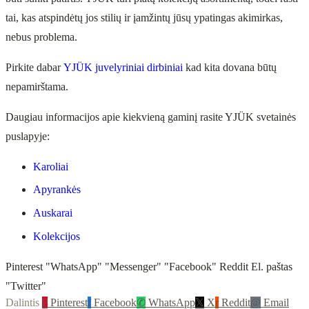
tai, kas atspindėtų jos stilių ir įamžintų jūsų ypatingas akimirkas,
nebus problema.
Pirkite dabar
YJÜK juvelyriniai dirbiniai
kad kita dovana būtų
nepamirštama.
Daugiau informacijos apie kiekvieną gaminį rasite YJÜK svetainės
puslapyje:
Karoliai
Apyrankės
Auskarai
Kolekcijos
Pinterest "WhatsApp" "Messenger" "Facebook" Reddit El. paštas
"Twitter"
Dalintis
P
Pinterest
f
Facebook
✆
WhatsApp
𝕏
X
r
Reddit
@
Email