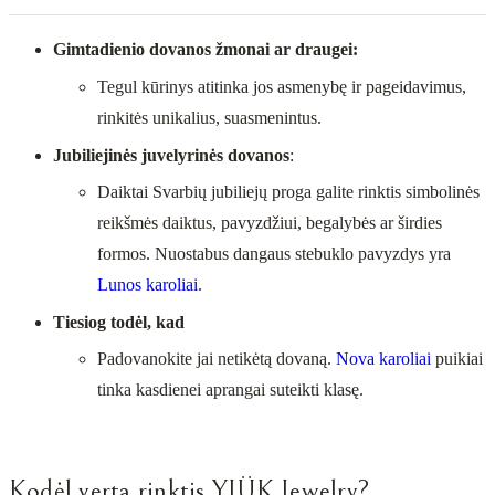
Gimtadienio dovanos žmonai ar draugei:
Tegul kūrinys atitinka jos asmenybę ir pageidavimus,
rinkitės unikalius, suasmenintus.
Jubiliejinės juvelyrinės dovanos
:
Daiktai Svarbių jubiliejų proga galite rinktis simbolinės
reikšmės daiktus, pavyzdžiui, begalybės ar širdies
formos. Nuostabus dangaus stebuklo pavyzdys yra
Lunos karoliai
.
Tiesiog todėl, kad
Padovanokite jai netikėtą dovaną.
Nova karoliai
puikiai
tinka kasdienei aprangai suteikti klasę.
Kodėl verta rinktis YJÜK Jewelry?