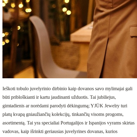
Ieškoti tobulo juvelyrinio dirbinio kaip dovanos savo mylimajai gali
būti pribloškianti ir kartu jaudinanti užduotis. Tai jubiliejus,
gimtadienis ar norėdami parodyti dėkingumą; YJÜK Jewelry turi
platų kvapą gniaužiančių kolekcijų, tinkančių visoms progoms,
asortimentą. Tai yra specialiai Portugalijos ir Ispanijos vyrams skirtas
vadovas, kaip išrinkti geriausias juvelyrines dovanas, kurios