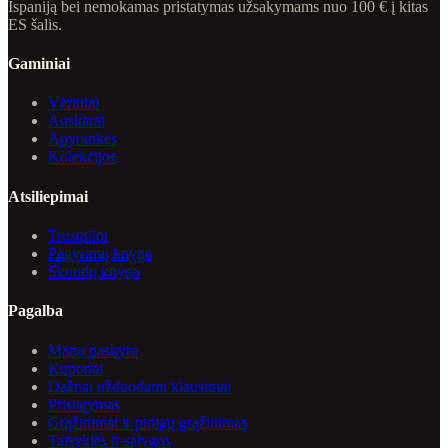
Ispaniją bei nemokamas pristatymas užsakymams nuo 100 € į kitas
ES šalis.
Gaminiai
Vėriniai
Auskarai
Apyrankės
Kolekcijos
Atsiliepimai
Trustpilot
Pagyrimų knyga
Skundų knyga
Pagalba
Mano paskyra
Kuponai
Dažnai užduodami klausimai
Pristatymas
Grąžinimai ir pinigų grąžinimas
Taisyklės ir sąlygos