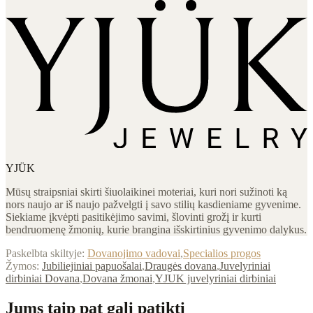
YJÜK
Mūsų straipsniai skirti šiuolaikinei moteriai, kuri nori sužinoti ką
nors naujo ar iš naujo pažvelgti į savo stilių kasdieniame gyvenime.
Siekiame įkvėpti pasitikėjimo savimi, šlovinti grožį ir kurti
bendruomenę žmonių, kurie brangina išskirtinius gyvenimo dalykus.
Paskelbta skiltyje:
Dovanojimo vadovai
,
Specialios progos
Žymos:
Jubiliejiniai papuošalai
,
Draugės dovana
,
Juvelyriniai
dirbiniai Dovana
,
Dovana žmonai
,
YJUK juvelyriniai dirbiniai
Jums taip pat gali patikti