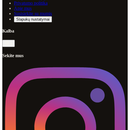
Privatumo politika
Apie mus
Susisiekite su mumis
Slapukų nustatymai
Kalba
lt
Sekite mus