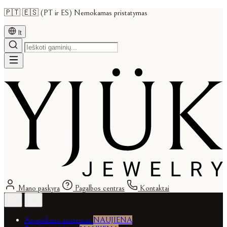
🇵🇹 🇪🇸 (PT ir ES) Nemokamas pristatymas
lt
Mano paskyra
Pagalbos centras
Kontaktai
Apsipirkimo asistentas
NAUJIENA