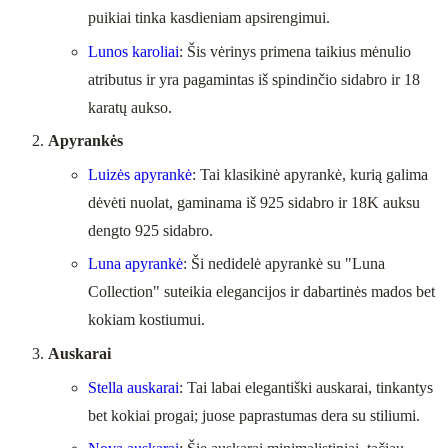
puikiai tinka kasdieniam apsirengimui.
Lunos karoliai
: Šis vėrinys primena taikius mėnulio
atributus ir yra pagamintas iš spindinčio sidabro ir 18
karatų aukso.
Apyrankės
Luizės apyrankė
: Tai klasikinė apyrankė, kurią galima
dėvėti nuolat, gaminama iš 925 sidabro ir 18K auksu
dengto 925 sidabro.
Luna apyrankė
: Ši nedidelė apyrankė su "Luna
Collection" suteikia elegancijos ir dabartinės mados bet
kokiam kostiumui.
Auskarai
Stella auskarai
: Tai labai elegantiški auskarai, tinkantys
bet kokiai progai; juose paprastumas dera su stiliumi.