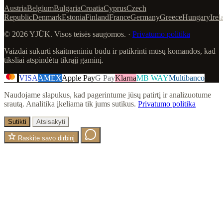
Austria
Belgium
Bulgaria
Croatia
Cyprus
Czech
Republic
Denmark
Estonia
Finland
France
Germany
Greece
Hungary
Irel
© 2026 YJÜK. Visos teisės saugomos. ·
Privatumo politika
Vaizdai sukurti skaitmeniniu būdu ir patikrinti mūsų komandos, kad
tiksliai atspindėtų tikrąjį gaminį.
VISA
AMEX
Apple Pay
G Pay
Klarna
MB WAY
Multibanco
Naudojame slapukus, kad pagerintume jūsų patirtį ir analizuotume
srautą. Analitika įkeliama tik jums sutikus.
Privatumo politika
Sutikti
Atsisakyti
Raskite savo dirbinį