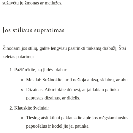
sužavėtų jų žmonas ar meilužes.
Jos stiliaus supratimas
Žinodami jos stilių, galite lengviau pasirinkti tinkamą drabužį. Štai
keletas patarimų:
Pažiūrėkite, ką ji dėvi dabar:
Metalai: Sužinokite, ar ji nešioja auksą, sidabrą, ar abu.
Dizainas: Atkreipkite dėmesį, ar jai labiau patinka
paprastas dizainas, ar didelis.
Klauskite švelniai:
Tiesiog atsitiktinai paklauskite apie jos mėgstamiausius
papuošalus ir kodėl jie jai patinka.