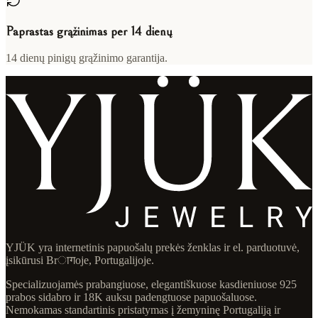
Paprastas grąžinimas per 14 dienų
14 dienų pinigų grąžinimo garantija.
YJÜK yra internetinis papuošalų prekės ženklas ir el. parduotuvė,
įsikūrusi Brागoje, Portugalijoje.
Specializuojamės prabangiuose, elegantiškuose kasdieniuose 925
prabos sidabro ir 18K auksu padengtuose papuošaluose.
Nemokamas standartinis pristatymas į žemyninę Portugaliją ir