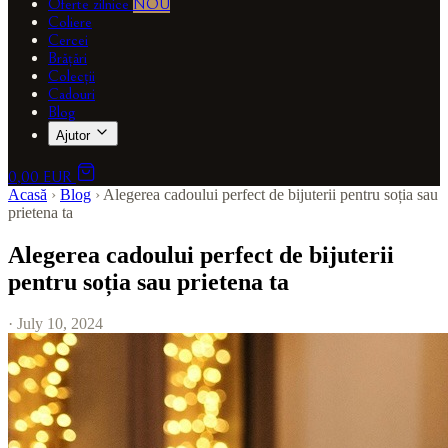
Oferte zilnice
NOU
Coliere
Cercei
Brățări
Colecții
Cadouri
Blog
Ajutor
0,00 EUR
Acasă
›
Blog
›
Alegerea cadoului perfect de bijuterii pentru soția sau
prietena ta
Alegerea cadoului perfect de bijuterii
pentru soția sau prietena ta
· July 10, 2024