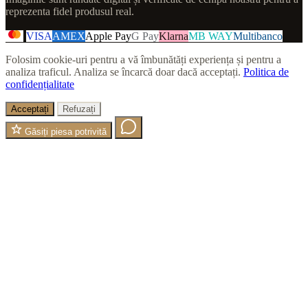
reprezenta fidel produsul real.
VISA
AMEX
Apple Pay
G Pay
Klarna
MB WAY
Multibanco
Folosim cookie-uri pentru a vă îmbunătăți experiența și pentru a
analiza traficul. Analiza se încarcă doar dacă acceptați.
Politica de
confidențialitate
Acceptați
Refuzați
Găsiți piesa potrivită