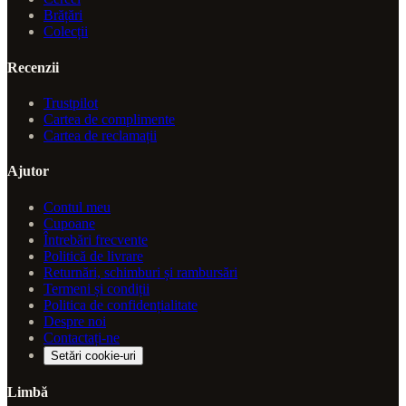
Brățări
Colecții
Recenzii
Trustpilot
Cartea de complimente
Cartea de reclamații
Ajutor
Contul meu
Cupoane
Întrebări frecvente
Politică de livrare
Returnări, schimburi și rambursări
Termeni și condiții
Politica de confidențialitate
Despre noi
Contactați-ne
Setări cookie-uri
Limbă