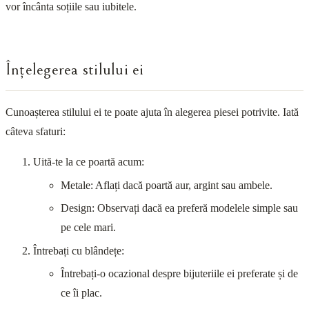
vor încânta soțiile sau iubitele.
Înțelegerea stilului ei
Cunoașterea stilului ei te poate ajuta în alegerea piesei potrivite. Iată
câteva sfaturi:
Uită-te la ce poartă acum:
Metale: Aflați dacă poartă aur, argint sau ambele.
Design: Observați dacă ea preferă modelele simple sau
pe cele mari.
Întrebați cu blândețe:
Întrebați-o ocazional despre bijuteriile ei preferate și de
ce îi plac.