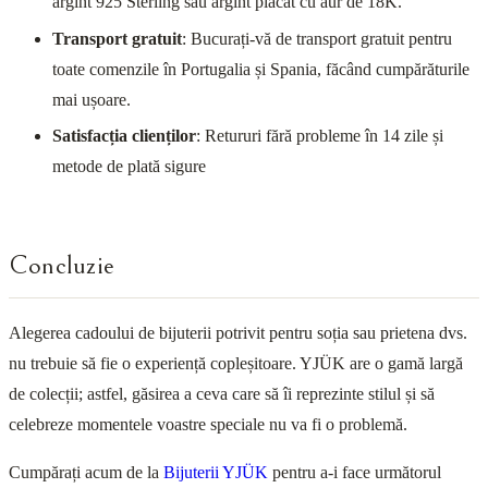
argint 925 Sterling sau argint placat cu aur de 18K.
Transport gratuit
: Bucurați-vă de transport gratuit pentru
toate comenzile în Portugalia și Spania, făcând cumpărăturile
mai ușoare.
Satisfacția clienților
: Retururi fără probleme în 14 zile și
metode de plată sigure
Concluzie
Alegerea cadoului de bijuterii potrivit pentru soția sau prietena dvs.
nu trebuie să fie o experiență copleșitoare. YJÜK are o gamă largă
de colecții; astfel, găsirea a ceva care să îi reprezinte stilul și să
celebreze momentele voastre speciale nu va fi o problemă.
Cumpărați acum de la
Bijuterii YJÜK
pentru a-i face următorul