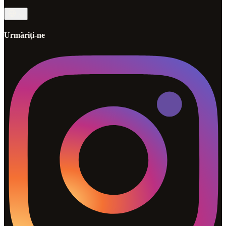
ro
Urmăriți-ne