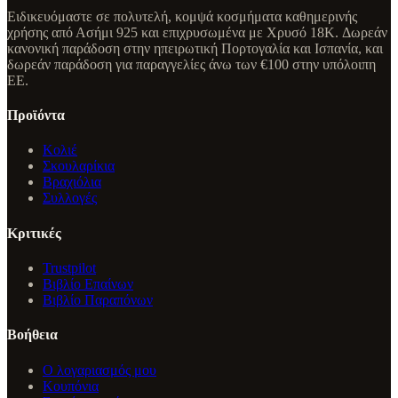
Ειδικευόμαστε σε πολυτελή, κομψά κοσμήματα καθημερινής
χρήσης από Ασήμι 925 και επιχρυσωμένα με Χρυσό 18K. Δωρεάν
κανονική παράδοση στην ηπειρωτική Πορτογαλία και Ισπανία, και
δωρεάν παράδοση για παραγγελίες άνω των €100 στην υπόλοιπη
ΕΕ.
Προϊόντα
Κολιέ
Σκουλαρίκια
Βραχιόλια
Συλλογές
Κριτικές
Trustpilot
Βιβλίο Επαίνων
Βιβλίο Παραπόνων
Βοήθεια
Ο λογαριασμός μου
Κουπόνια