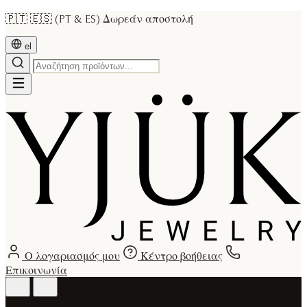
🇵🇹 🇪🇸 (PT & ES) Δωρεάν αποστολή
el
Ο λογαριασμός μου
Κέντρο βοήθειας
Επικοινωνία