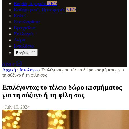
Βοηθός Αγορών
ΝΕΟ
Καθημερινές Προσφορές
ΝΕΟ
Κολιέ
Σκουλαρίκια
Βραχιόλια
Συλλογές
Δώρα
Ιστολόγιο
Βοήθεια
0,00 €
Αρχική
›
Ιστολόγιο
›
Επιλέγοντας το τέλειο δώρο κοσμήματος για
τη σύζυγο ή τη φίλη σας
Επιλέγοντας το τέλειο δώρο κοσμήματος
για τη σύζυγο ή τη φίλη σας
· July 10, 2024