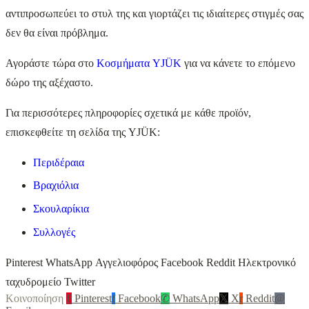
αντιπροσωπεύει το στυλ της και γιορτάζει τις ιδιαίτερες στιγμές σας
δεν θα είναι πρόβλημα.
Αγοράστε τώρα στο
Κοσμήματα YJÜK
για να κάνετε το επόμενο
δώρο της αξέχαστο.
Για περισσότερες πληροφορίες σχετικά με κάθε προϊόν,
επισκεφθείτε τη σελίδα της YJÜK:
Περιδέραια
Βραχιόλια
Σκουλαρίκια
Συλλογές
Pinterest WhatsApp Αγγελιοφόρος Facebook Reddit Ηλεκτρονικό
ταχυδρομείο Twitter
Κοινοποίηση
P
Pinterest
f
Facebook
✆
WhatsApp
𝕏
X
r
Reddit
@