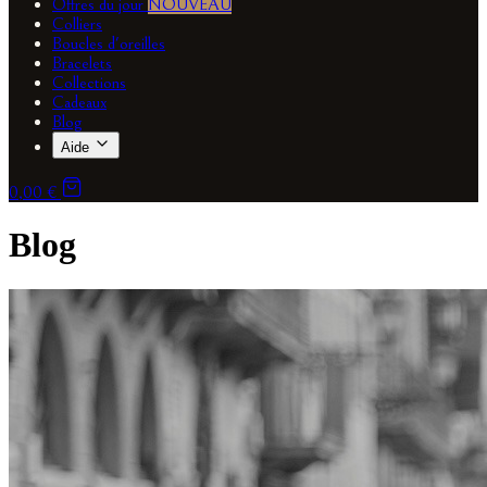
Offres du jour
NOUVEAU
Colliers
Boucles d'oreilles
Bracelets
Collections
Cadeaux
Blog
Aide
0,00 €
Blog