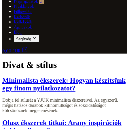
Napi ajánlatok
ÚJ
Nyakláncok
Fülbevalók
Karkötők
Kollekciók
Ajándékok
Blog
Segítség
0,00 EUR
Divat & stílus
Minimalista ékszerek: Hogyan készítsünk
egy finom nyilatkozatot?
Dobja fel stílusát a YJÜK minimalista ékszereivel. Az egyszerű,
mégis hatásos darabok kifinomultságot és sokoldalúságot
kölcsönöznek megjelenésének.
Olasz ékszerek titkai: Arany inspirációk