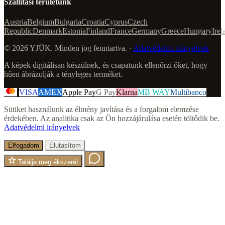
Szállítási területünk
Austria
Belgium
Bulgaria
Croatia
Cyprus
Czech
Republic
Denmark
Estonia
Finland
France
Germany
Greece
Hungary
Irel
© 2026 YJÜK. Minden jog fenntartva. ·
Adatvédelmi irányelvek
A képek digitálisan készülnek, és csapatunk ellenőrzi őket, hogy
hűen ábrázolják a tényleges terméket.
VISA
AMEX
Apple Pay
G Pay
Klarna
MB WAY
Multibanco
Sütiket használunk az élmény javítása és a forgalom elemzése
érdekében. Az analitika csak az Ön hozzájárulása esetén töltődik be.
Adatvédelmi irányelvek
Elfogadom
Elutasítom
Találja meg ékszerét