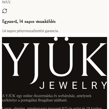
WAY.
Egyszerű, 14 napos visszaküldés
14 napos pénzvisszafizetési garancia.
A YJÜK egy online ékszermárka és webáruház, amelynek
székhelye a portugáliai Bragában található.
Luxus, elegáns, mindennapra tervezett 925-ös ezüst és 18 karátos