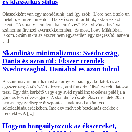
és klasszikus stílus
Olaszokként van egy mondásunk, ami így szól: "L'oro non è solo un
metallo, è un sentimento." Ha szó szerint fordítjuk, akkor ez azt
jelenti: "Az arany nem fém, hanem érzés". Ez nyilvánvalóvá vált
számomra firenzei gyermekkoromban, és most, hogy Milánóban
lakom. Számunkra az ékszer nem egyszerűen egy kiegészítő, hanem
[...]
Skandináv minimalizmus: Svédország,
Dánia és azon túl: Ékszer trendek
Svédországból, Dániából és azon túlról
A skandináv minimalizmust a környezetbarát gyakorlatok és az
egyszerűség ötvözéséért dicsérik, ami funkcionálissá és céltudatossá
teszi. Egy dán karkötő vagy egy svéd nyaklánc tökéletes példája a
gondos kézművességnek. A skandináv északi ékszertrendek 2025-
ben az egyszerűségre összpontosítanak majd a könnyed
sokoldalúság érdekében. Íme egy mélyebb betekintés ezekbe a
trendekbe. A [...]
Hogyan hangsúlyozzuk az ékszereket,