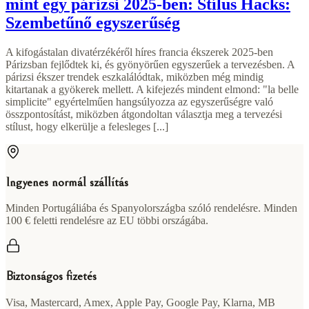
mint egy párizsi 2025-ben: Stílus Hacks:
Szembetűnő egyszerűség
A kifogástalan divatérzékéről híres francia ékszerek 2025-ben
Párizsban fejlődtek ki, és gyönyörűen egyszerűek a tervezésben. A
párizsi ékszer trendek eszkalálódtak, miközben még mindig
kitartanak a gyökerek mellett. A kifejezés mindent elmond: "la belle
simplicite" egyértelműen hangsúlyozza az egyszerűségre való
összpontosítást, miközben átgondoltan választja meg a tervezési
stílust, hogy elkerülje a felesleges [...]
Ingyenes normál szállítás
Minden Portugáliába és Spanyolországba szóló rendelésre. Minden
100 € feletti rendelésre az EU többi országába.
Biztonságos fizetés
Visa, Mastercard, Amex, Apple Pay, Google Pay, Klarna, MB