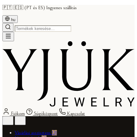
🇵🇹 🇪🇸 (PT és ES) Ingyenes szállítás
hu
Fiókom
Súgóközpont
Kapcsolat
Vásárlási asszisztens
ÚJ