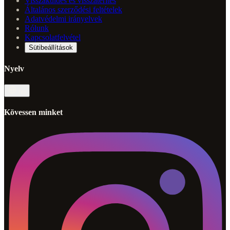
Visszaküldés és visszatérítés
Általános szerződési feltételek
Adatvédelmi irányelvek
Rólunk
Kapcsolatfelvétel
Sütibeállítások
Nyelv
hu
Kövessen minket