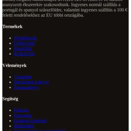
aranyozott ékszerekre szakosodtunk. Ingyenes normál szállítás a
portugál és spanyol szárazföldre, valamint ingyenes szállítás a 100 €
feletti rendelésekhez az EU többi országába.
Termékek
Nyakláncok
Fülbevalók
Karkötők
Kollekciók
Vélemények
Trustpilot
Dicséretek könyve
Panaszkönyv
Segítség
Fiókom
Kuponok
Gyakori kérdések
Kézbesítés