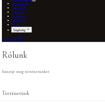
Nyakláncok
Fülbevalók
Karkötők
Kollekciók
Ajándékok
Blog
Segítség
0,00 EUR
Rólunk
Ismerje meg történetünket
Történetünk