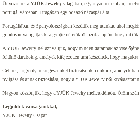
Üdvözöljük a
YJÜK Jewelry
világában, egy olyan márkában, amelyet 
portugál városban, Bragában egy odaadó házaspár által.
Portugáliában és Spanyolországban kezdtük meg útunkat, ahol megbízh
gondosan válogatják ki a gyűjteményükből azok alapján, hogy mi tükrö
A YJÜK Jewelry-nél azt valljuk, hogy minden darabnak az viselőjének a
feltűnő darabokig, amelyek kifejezetten arra készültek, hogy magukra
Célunk, hogy olyan kiegészítőket biztosítsunk a nőknek, amelyek harm
nyújtása és annak biztosítása, hogy a YJÜK Jewelry-ből kiválasztott m
Nagyon köszönjük, hogy a YJÜK Jewelry mellett döntött. Öröm számun
Legjobb kívánságainkkal,
YJÜK Jewelry Csapat