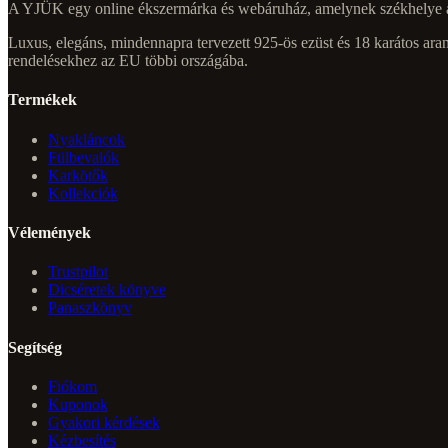
A YJÜK egy online ékszermárka és webáruház, amelynek székhelye a 
Luxus, elegáns, mindennapra tervezett 925-ös ezüst és 18 karátos arany
rendelésekhez az EU többi országába.
Termékek
Nyakláncok
Fülbevalók
Karkötők
Kollekciók
Vélemények
Trustpilot
Dicséretek könyve
Panaszkönyv
Segítség
Fiókom
Kuponok
Gyakori kérdések
Kézbesítés