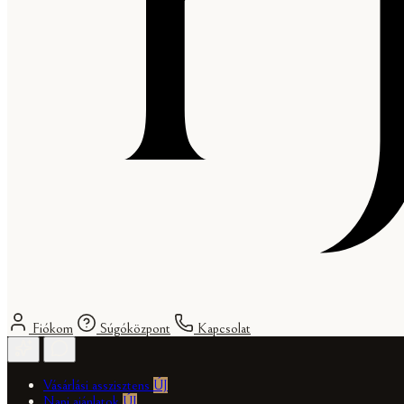
Fiókom
Súgóközpont
Kapcsolat
Vásárlási asszisztens
ÚJ
Napi ajánlatok
ÚJ