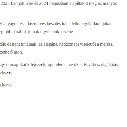
 2023-ban jött létre és 2024 májusában alapíttatott meg az aranyos
gi anyagok és a kézműves készítés iránt. Mindegyik darabjukat
legjobb darabok jutnak ügyfeleink kezébe.
le designt kínálnak, az elegáns, hétköznapi viselettől a merész,
zethető áron.
y önmagukat kifejezzék, így felerősítve őket. Kiváló szolgáltatás
elezve.
 keresi.