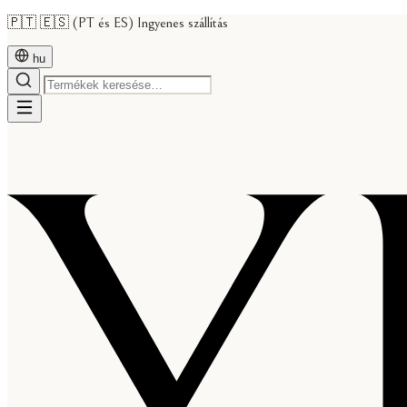
🇵🇹 🇪🇸 (PT és ES) Ingyenes szállítás
hu