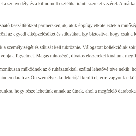
a szenvedély és a kifinomult esztétika iránti szeretet vezérel. A márka
ató beszállítókkal partnerskedjük, akik éppúgy elköteleztek a minősé
zi az egyedi elképzelésüket és stílusükat, így biztosítva, hogy csak a 
 személyiségét és stílusát kell tükröznie. Válogatott kollekcióink sokfé
 vonja a figyelmet. Magas minőségű, divatos ékszereket kínálunk megfi
onikusan működnek az ő ruházatukkal, ezáltal lehetővé téve nekik, hog
inden darab az Ön személyes kollekcióját kerüli el, erre vagyunk elköt
kra, hogy része lehetünk annak az útnak, ahol a megfelelő darabokat