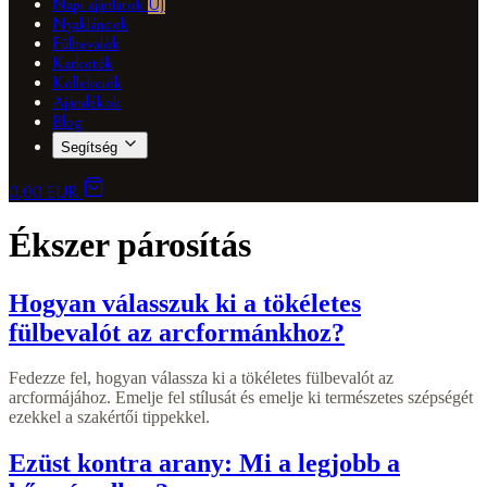
Napi ajánlatok
ÚJ
Nyakláncok
Fülbevalók
Karkötők
Kollekciók
Ajándékok
Blog
Segítség
0,00 EUR
Ékszer párosítás
Hogyan válasszuk ki a tökéletes
fülbevalót az arcformánkhoz?
Fedezze fel, hogyan válassza ki a tökéletes fülbevalót az
arcformájához. Emelje fel stílusát és emelje ki természetes szépségét
ezekkel a szakértői tippekkel.
Ezüst kontra arany: Mi a legjobb a