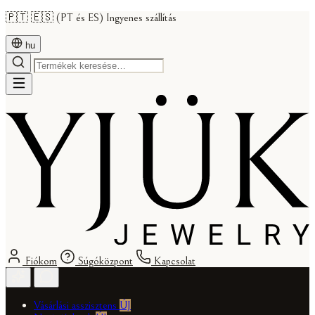
🇵🇹 🇪🇸 (PT és ES) Ingyenes szállítás
hu
Fiókom
Súgóközpont
Kapcsolat
Vásárlási asszisztens
ÚJ