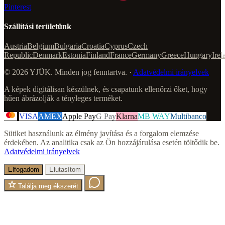
Pinterest
Szállítási területünk
Austria
Belgium
Bulgaria
Croatia
Cyprus
Czech
Republic
Denmark
Estonia
Finland
France
Germany
Greece
Hungary
Irel
© 2026 YJÜK. Minden jog fenntartva. ·
Adatvédelmi irányelvek
A képek digitálisan készülnek, és csapatunk ellenőrzi őket, hogy
hűen ábrázolják a tényleges terméket.
VISA
AMEX
Apple Pay
G Pay
Klarna
MB WAY
Multibanco
Sütiket használunk az élmény javítása és a forgalom elemzése
érdekében. Az analitika csak az Ön hozzájárulása esetén töltődik be.
Adatvédelmi irányelvek
Elfogadom
Elutasítom
Találja meg ékszerét