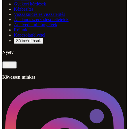
Gyakori kérdések
Kézbesítés
Visszaküldés és visszatérítés
Általános szerződési feltételek
Adatvédelmi irányelvek
Rólunk
Kapcsolatfelvétel
Sütibeállítások
Nyelv
hu
Kövessen minket