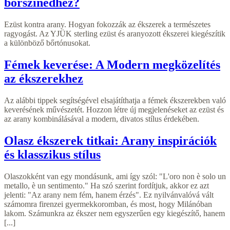
bőrszínedhez?
Ezüst kontra arany. Hogyan fokozzák az ékszerek a természetes
ragyogást. Az YJÜK sterling ezüst és aranyozott ékszerei kiegészítik
a különböző bőrtónusokat.
Fémek keverése: A Modern megközelítés
az ékszerekhez
Az alábbi tippek segítségével elsajátíthatja a fémek ékszerekben való
keverésének művészetét. Hozzon létre új megjelenéseket az ezüst és
az arany kombinálásával a modern, divatos stílus érdekében.
Olasz ékszerek titkai: Arany inspirációk
és klasszikus stílus
Olaszokként van egy mondásunk, ami így szól: "L'oro non è solo un
metallo, è un sentimento." Ha szó szerint fordítjuk, akkor ez azt
jelenti: "Az arany nem fém, hanem érzés". Ez nyilvánvalóvá vált
számomra firenzei gyermekkoromban, és most, hogy Milánóban
lakom. Számunkra az ékszer nem egyszerűen egy kiegészítő, hanem
[...]