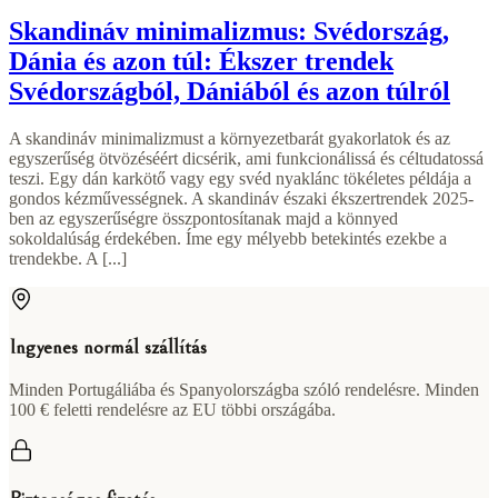
Skandináv minimalizmus: Svédország,
Dánia és azon túl: Ékszer trendek
Svédországból, Dániából és azon túlról
A skandináv minimalizmust a környezetbarát gyakorlatok és az
egyszerűség ötvözéséért dicsérik, ami funkcionálissá és céltudatossá
teszi. Egy dán karkötő vagy egy svéd nyaklánc tökéletes példája a
gondos kézművességnek. A skandináv északi ékszertrendek 2025-
ben az egyszerűségre összpontosítanak majd a könnyed
sokoldalúság érdekében. Íme egy mélyebb betekintés ezekbe a
trendekbe. A [...]
Ingyenes normál szállítás
Minden Portugáliába és Spanyolországba szóló rendelésre. Minden
100 € feletti rendelésre az EU többi országába.