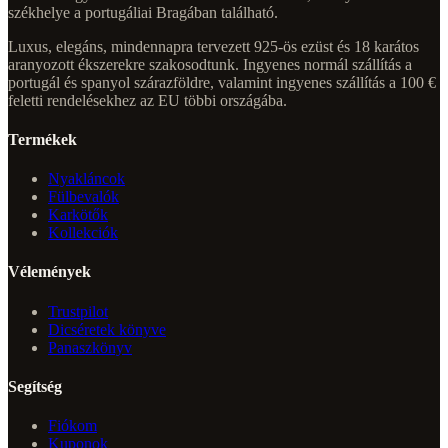
székhelye a portugáliai Bragában található.
Luxus, elegáns, mindennapra tervezett 925-ös ezüst és 18 karátos
aranyozott ékszerekre szakosodtunk. Ingyenes normál szállítás a
portugál és spanyol szárazföldre, valamint ingyenes szállítás a 100 €
feletti rendelésekhez az EU többi országába.
Termékek
Nyakláncok
Fülbevalók
Karkötők
Kollekciók
Vélemények
Trustpilot
Dicséretek könyve
Panaszkönyv
Segítség
Fiókom
Kuponok