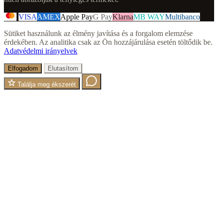
VISA
AMEX
Apple Pay
G Pay
Klarna
MB WAY
Multibanco
Sütiket használunk az élmény javítása és a forgalom elemzése
érdekében. Az analitika csak az Ön hozzájárulása esetén töltődik be.
Adatvédelmi irányelvek
Elfogadom
Elutasítom
Találja meg ékszerét