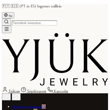
🇵🇹 🇪🇸 (PT és ES) Ingyenes szállítás
hu
Fiókom
Súgóközpont
Kapcsolat
Vásárlási asszisztens
ÚJ