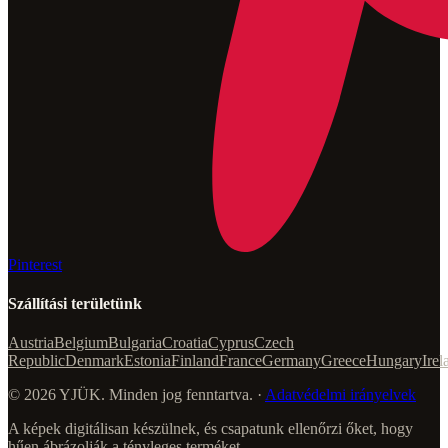
Pinterest
Szállítási területünk
Austria
Belgium
Bulgaria
Croatia
Cyprus
Czech
Republic
Denmark
Estonia
Finland
France
Germany
Greece
Hungary
Irel
© 2026 YJÜK. Minden jog fenntartva. ·
Adatvédelmi irányelvek
A képek digitálisan készülnek, és csapatunk ellenőrzi őket, hogy
hűen ábrázolják a tényleges terméket.