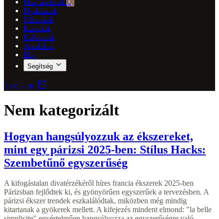
Napi ajánlatok
ÚJ
Nyakláncok
Fülbevalók
Karkötők
Kollekciók
Ajándékok
Blog
Segítség
0,00 EUR
Nem kategorizált
Hogyan hangsúlyozzuk az ékszereket,
mint egy párizsi 2025-ben: Stílus Hacks:
Szembetűnő egyszerűség
A kifogástalan divatérzékéről híres francia ékszerek 2025-ben
Párizsban fejlődtek ki, és gyönyörűen egyszerűek a tervezésben. A
párizsi ékszer trendek eszkalálódtak, miközben még mindig
kitartanak a gyökerek mellett. A kifejezés mindent elmond: "la belle
simplicite" egyértelműen hangsúlyozza az egyszerűségre való