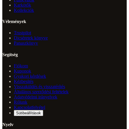
Karkötők
Kollekciók
Vélemények
Trustpilot
Dicséretek könyve
Panaszkönyv
Segítség
Fiókom
Kuponok
Gyakori kérdések
Kézbesítés
Visszaküldés és visszatérítés
Általános szerződési feltételek
Adatvédelmi irányelvek
Rólunk
Kapcsolatfelvétel
Sütibeállítások
Nyelv