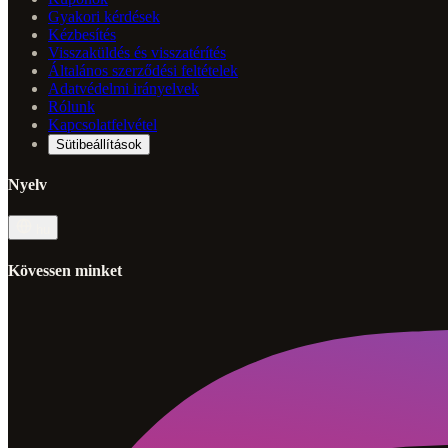
Gyakori kérdések
Kézbesítés
Visszaküldés és visszatérítés
Általános szerződési feltételek
Adatvédelmi irányelvek
Rólunk
Kapcsolatfelvétel
Sütibeállítások
Nyelv
hu
Kövessen minket