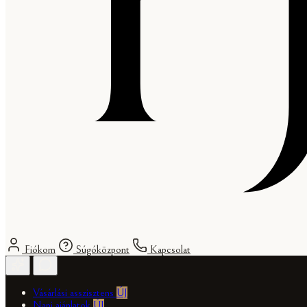
Fiókom
Súgóközpont
Kapcsolat
Vásárlási asszisztens
ÚJ
Napi ajánlatok
ÚJ