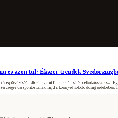
 és azon túl: Ékszer trendek Svédországból
űség ötvözéséért dicsérik, ami funkcionálissá és céltudatossá teszi. E
erűségre összpontosítanak majd a könnyed sokoldalúság érdekében. Ím