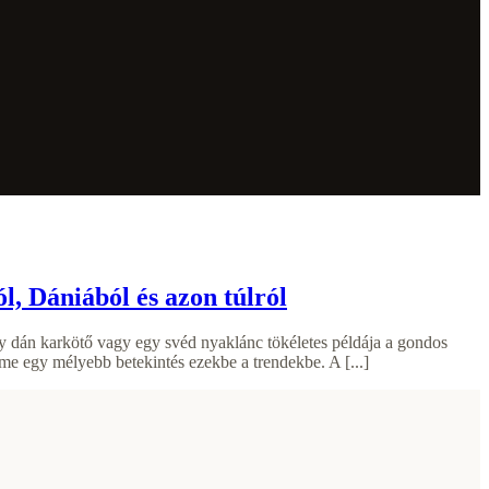
, Dániából és azon túlról
gy dán karkötő vagy egy svéd nyaklánc tökéletes példája a gondos
e egy mélyebb betekintés ezekbe a trendekbe. A [...]