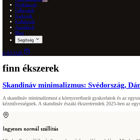
Nyakláncok
Fülbevalók
Karkötők
Kollekciók
Ajándékok
Blog
Segítség
0,00 EUR
finn ékszerek
Skandináv minimalizmus: Svédország, Dánia
A skandináv minimalizmust a környezetbarát gyakorlatok és az egyszer
kézművességnek. A skandináv északi ékszertrendek 2025-ben az egysz
Ingyenes normál szállítás