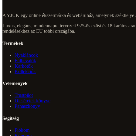
A YJÜK egy online ékszermárka és webáruház, amelynek székhelye a 
Luxus, elegáns, mindennapra tervezett 925-ös ezüst és 18 karátos arany
rendelésekhez az EU többi országába.
Termékek
Nyakláncok
Fülbevalók
Karkötők
Kollekciók
Vélemények
Trustpilot
Dicséretek könyve
Panaszkönyv
Segítség
Fiókom
Kuponok