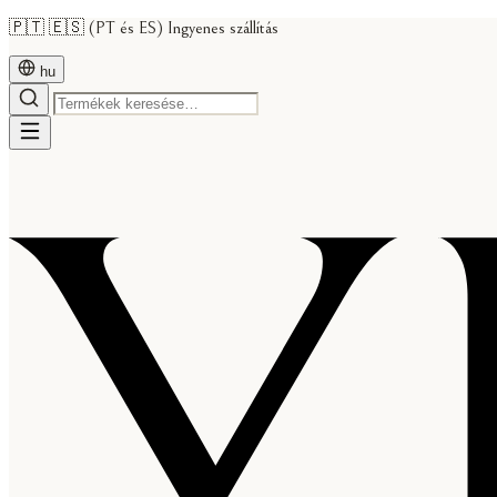
🇵🇹 🇪🇸 (PT és ES) Ingyenes szállítás
hu