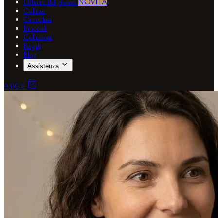
Offerte del giorno
NOVITÀ
Collane
Orecchini
Bracciali
Collezioni
Regali
Blog
Assistenza
0,00 €