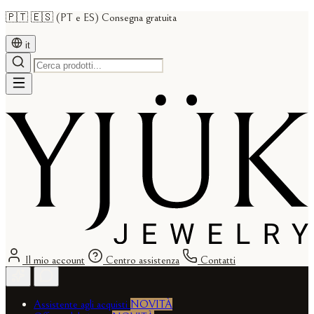
🇵🇹 🇪🇸 (PT e ES) Consegna gratuita
it
Il mio account
Centro assistenza
Contatti
Assistente agli acquisti
NOVITÀ