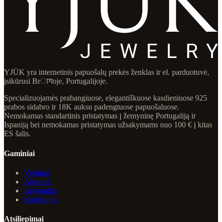
YJÜK yra internetinis papuošalų prekės ženklas ir el. parduotuvė,
įsikūrusi Brागoje, Portugalijoje.
Specializuojamės prabangiuose, elegantiškuose kasdieniuose 925
prabos sidabro ir 18K auksu padengtuose papuošaluose.
Nemokamas standartinis pristatymas į žemyninę Portugaliją ir
Ispaniją bei nemokamas pristatymas užsakymams nuo 100 € į kitas
ES šalis.
Gaminiai
Vėriniai
Auskarai
Apyrankės
Kolekcijos
Atsiliepimai