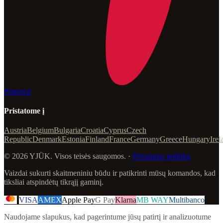
Pinterest
Pristatome į
Austria
Belgium
Bulgaria
Croatia
Cyprus
Czech
Republic
Denmark
Estonia
Finland
France
Germany
Greece
Hungary
Irel
© 2026 YJÜK. Visos teisės saugomos. ·
Privatumo politika
Vaizdai sukurti skaitmeniniu būdu ir patikrinti mūsų komandos, kad
tiksliai atspindėtų tikrąjį gaminį.
VISA
AMEX
Apple Pay
G Pay
Klarna
MB WAY
Multibanco
Naudojame slapukus, kad pagerintume jūsų patirtį ir analizuotume