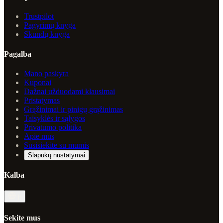
Trustpilot
Pagyrimų knyga
Skundų knyga
Pagalba
Mano paskyra
Kuponai
Dažnai užduodami klausimai
Pristatymas
Grąžinimai ir pinigų grąžinimas
Taisyklės ir sąlygos
Privatumo politika
Apie mus
Susisiekite su mumis
Slapukų nustatymai
Kalba
lt
Sekite mus