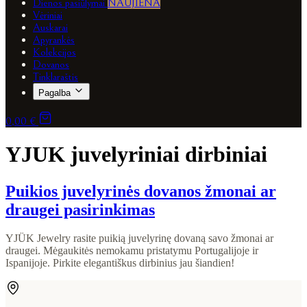
Dienos pasiūlymai
NAUJIENA
Vėriniai
Auskarai
Apyrankės
Kolekcijos
Dovanos
Tinklaraštis
Pagalba
0,00 €
YJUK juvelyriniai dirbiniai
Puikios juvelyrinės dovanos žmonai ar
draugei pasirinkimas
YJÜK Jewelry rasite puikią juvelyrinę dovaną savo žmonai ar
draugei. Mėgaukitės nemokamu pristatymu Portugalijoje ir
Ispanijoje. Pirkite elegantiškus dirbinius jau šiandien!