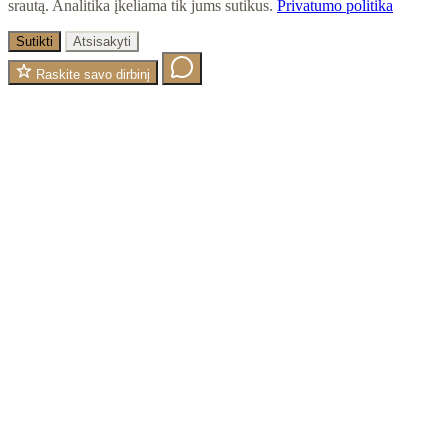
srautą. Analitika įkeliama tik jums sutikus.
Privatumo politika
Sutikti
Atsisakyti
Raskite savo dirbinį