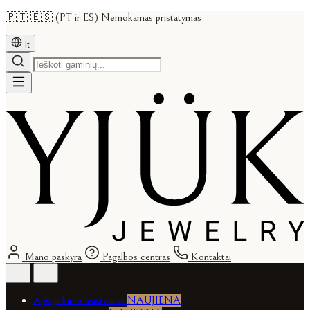
🇵🇹 🇪🇸 (PT ir ES) Nemokamas pristatymas
lt
Mano paskyra
Pagalbos centras
Kontaktai
Apsipirkimo asistentas
NAUJIENA