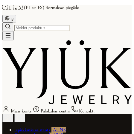
🇵🇹 🇪🇸 (PT un ES) Bezmaksas piegāde
lv
Mans konts
Palīdzības centrs
Kontakti
Iepirkšanās asistents
JAUNS