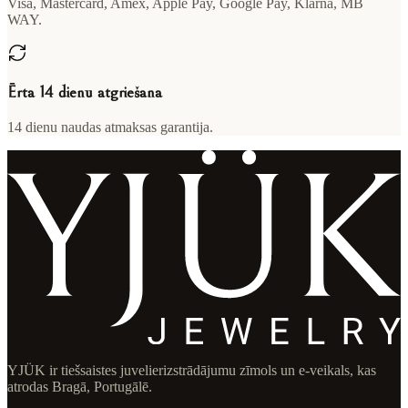
Visa, Mastercard, Amex, Apple Pay, Google Pay, Klarna, MB
WAY.
Ērta 14 dienu atgriešana
14 dienu naudas atmaksas garantija.
YJÜK ir tiešsaistes juvelierizstrādājumu zīmols un e-veikals, kas
atrodas Bragā, Portugālē.