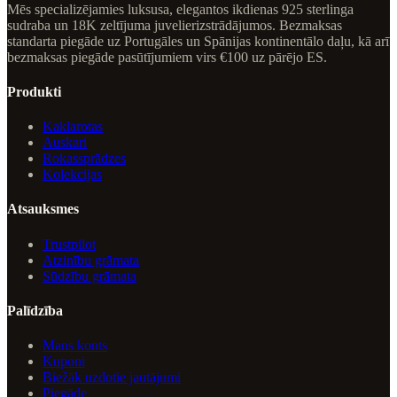
Mēs specializējamies luksusa, elegantos ikdienas 925 sterlinga
sudraba un 18K zeltījuma juvelierizstrādājumos. Bezmaksas
standarta piegāde uz Portugāles un Spānijas kontinentālo daļu, kā arī
bezmaksas piegāde pasūtījumiem virs €100 uz pārējo ES.
Produkti
Kaklarotas
Auskari
Rokassprādzes
Kolekcijas
Atsauksmes
Trustpilot
Atzinību grāmata
Sūdzību grāmata
Palīdzība
Mans konts
Kuponi
Biežāk uzdotie jautājumi
Piegāde