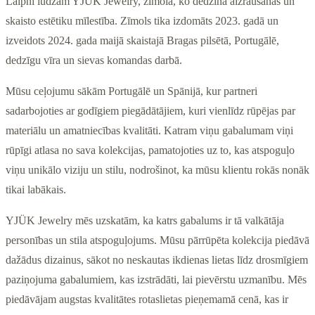
Laipni lūdzam YJÜK Jewelry, zīmolā, ko dedzina aizraušanās un
skaisto estētiku mīlestība. Zīmols tika izdomāts 2023. gadā un
izveidots 2024. gada maijā skaistajā Bragas pilsētā, Portugālē,
dedzīgu vīra un sievas komandas darbā.
Mūsu ceļojumu sākām Portugālē un Spānijā, kur partneri
sadarbojoties ar godīgiem piegādātājiem, kuri vienlīdz rūpējas par
materiālu un amatniecības kvalitāti. Katram viņu gabalumam viņi
rūpīgi atlasa no sava kolekcijas, pamatojoties uz to, kas atspoguļo
viņu unikālo viziju un stilu, nodrošinot, ka mūsu klientu rokās nonāk
tikai labākais.
YJÜK Jewelry mēs uzskatām, ka katrs gabalums ir tā valkātāja
personības un stila atspoguļojums. Mūsu pārrūpēta kolekcija piedāvā
dažādus dizainus, sākot no neskautas ikdienas lietas līdz drosmīgiem
paziņojuma gabalumiem, kas izstrādāti, lai pievērstu uzmanību. Mēs
piedāvājam augstas kvalitātes rotaslietas pieņemamā cenā, kas ir