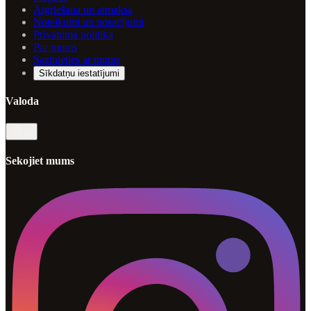
Atgriešana un atmaksa
Noteikumi un nosacījumi
Privātuma politika
Par mums
Sazinieties ar mums
Sīkdatņu iestatījumi
Valoda
lv
Sekojiet mums