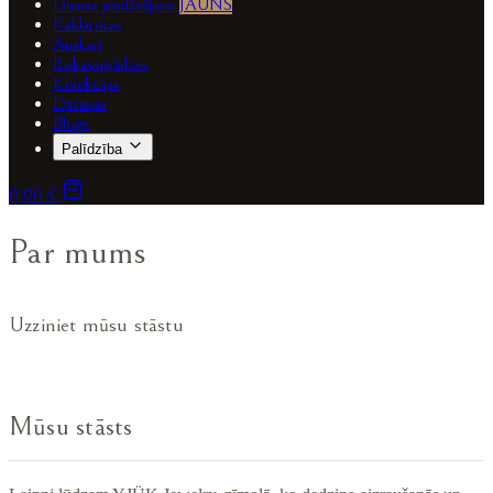
Dienas piedāvājumi
JAUNS
Kaklarotas
Auskari
Rokassprādzes
Kolekcijas
Dāvanas
Blogs
Palīdzība
0,00 €
Par mums
Uzziniet mūsu stāstu
Mūsu stāsts