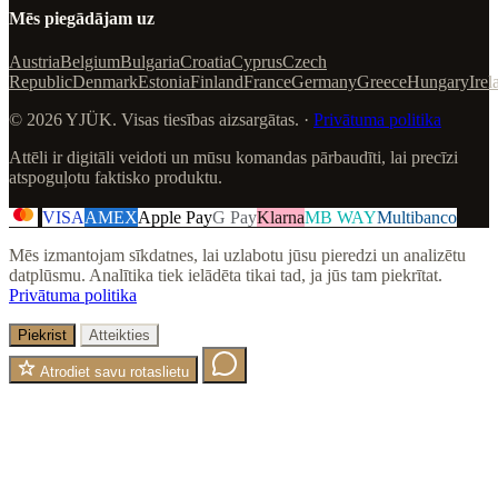
Mēs piegādājam uz
Austria
Belgium
Bulgaria
Croatia
Cyprus
Czech
Republic
Denmark
Estonia
Finland
France
Germany
Greece
Hungary
Irel
© 2026 YJÜK. Visas tiesības aizsargātas. ·
Privātuma politika
Attēli ir digitāli veidoti un mūsu komandas pārbaudīti, lai precīzi
atspoguļotu faktisko produktu.
VISA
AMEX
Apple Pay
G Pay
Klarna
MB WAY
Multibanco
Mēs izmantojam sīkdatnes, lai uzlabotu jūsu pieredzi un analizētu
datplūsmu. Analītika tiek ielādēta tikai tad, ja jūs tam piekrītat.
Privātuma politika
Piekrist
Atteikties
Atrodiet savu rotaslietu