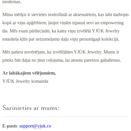
modernas.
Mūsu mērķis ir sievietes nodrošināt ar aksesuāriem, kas labi darbojas
kopā ar viņu apģērbiem, ļaujot viņām izpaust sevi un empowering
tās. Mēs esam pārliecināti, ka katra viņu izvēlētā YJÜK Jewelry
rotaslieta kļūs par neizsmeļamu daļu viņu personīgajā kolekcijā.
Mēs patiesi novērtējam, ka izvēlējāties YJÜK Jewelry. Mums ir
prieks būt daļai no jūsu ceļojuma, lai atrastu pareizos gabalienus.
Ar labākajiem vēlējumiem,
YJÜK Jewelry komanda
Sazinieties ar mums:
E-pasts
:
support@yjuk.co