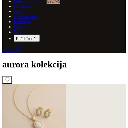
Dienas piedāvājumi
JAUNS
Kaklarotas
Auskari
Rokassprādzes
Kolekcijas
Dāvanas
Blogs
Palīdzība
0,00 €
aurora kolekcija