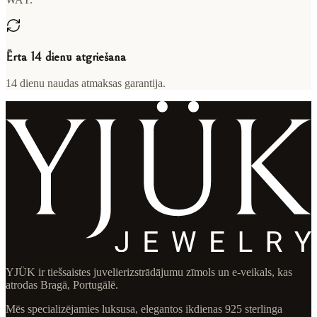
Ērta 14 dienu atgriešana
14 dienu naudas atmaksas garantija.
YJÜK ir tiešsaistes juvelierizstrādājumu zīmols un e-veikals, kas
atrodas Bragā, Portugālē.
Mēs specializējamies luksusa, elegantos ikdienas 925 sterlinga