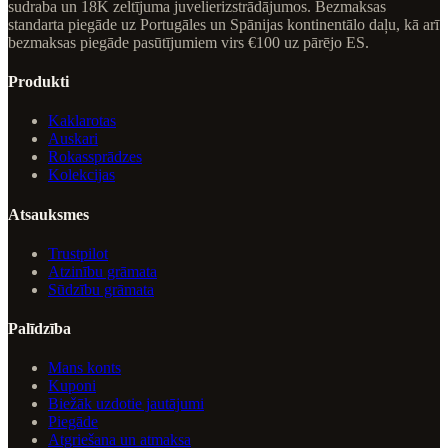
sudraba un 18K zeltījuma juvelierizstrādājumos. Bezmaksas
standarta piegāde uz Portugāles un Spānijas kontinentālo daļu, kā arī
bezmaksas piegāde pasūtījumiem virs €100 uz pārējo ES.
Produkti
Kaklarotas
Auskari
Rokassprādzes
Kolekcijas
Atsauksmes
Trustpilot
Atzinību grāmata
Sūdzību grāmata
Palīdzība
Mans konts
Kuponi
Biežāk uzdotie jautājumi
Piegāde
Atgriešana un atmaksa