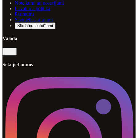
Noteikumi un nosacījumi
Privātuma politika
Par mums
Sazinieties ar mums
Sīkdatņu iestatījumi
Valoda
lv
Sekojiet mums