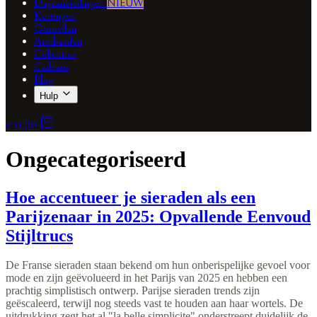
Dagaanbiedingen
NIEUW
Kettingen
Oorbellen
Armbanden
Collecties
Cadeaus
Blog
Hulp
€ 0,00
Ongecategoriseerd
Hoe accentueer je sieraden als een
Parijzenaar in 2025: Opvallende Eenvoud
Stijltrucs
De Franse sieraden staan bekend om hun onberispelijke gevoel voor
mode en zijn geëvolueerd in het Parijs van 2025 en hebben een
prachtig simplistisch ontwerp. Parijse sieraden trends zijn
geëscaleerd, terwijl nog steeds vast te houden aan haar wortels. De
uitdrukking zegt het al "la belle simplicite" onderstreept duidelijk de