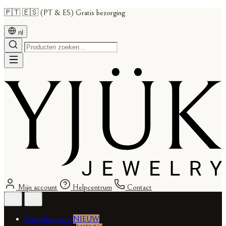
🇵🇹 🇪🇸 (PT & ES) Gratis bezorging
nl
Mijn account
Helpcentrum
Contact
Winkelassistent
NIEUW