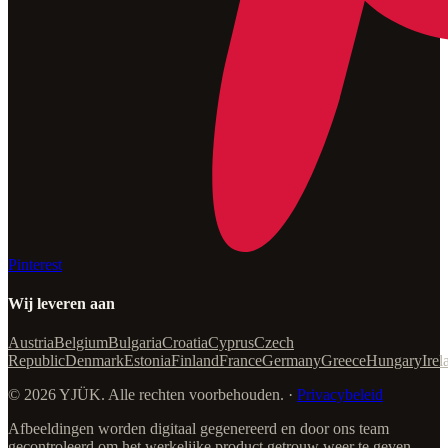
Pinterest
Wij leveren aan
Austria
Belgium
Bulgaria
Croatia
Cyprus
Czech
Republic
Denmark
Estonia
Finland
France
Germany
Greece
Hungary
Irel
© 2026 YJÜK. Alle rechten voorbehouden. ·
Privacybeleid
Afbeeldingen worden digitaal gegenereerd en door ons team
gecontroleerd om het werkelijke product getrouw weer te geven.