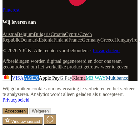
Pinterest
Wij leveren aan
Austria
Belgium
Bulgaria
Croatia
Cyprus
Czech
Republic
Denmark
Estonia
Finland
France
Germany
Greece
Hungary
Irel
© 2026 YJÜK. Alle rechten voorbehouden. ·
Privacybeleid
Afbeeldingen worden digitaal gegenereerd en door ons team
gecontroleerd om het werkelijke product getrouw weer te geven.
VISA
AMEX
Apple Pay
G Pay
Klarna
MB WAY
Multibanco
Wij gebruiken cookies om uw ervaring te verbeteren en het verkeer
te analyseren. Analytics wordt alleen geladen als u accepteert.
Privacybeleid
Accepteren
Weigeren
Vind uw sieraad