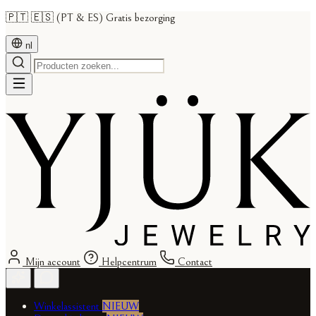
🇵🇹 🇪🇸 (PT & ES) Gratis bezorging
nl
Mijn account
Helpcentrum
Contact
Winkelassistent
NIEUW