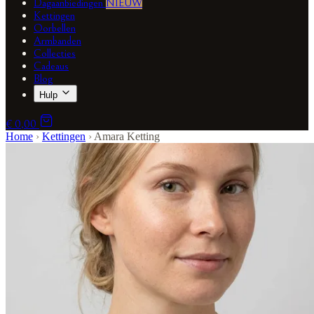
Dagaanbiedingen
NIEUW
Kettingen
Oorbellen
Armbanden
Collecties
Cadeaus
Blog
Hulp
€ 0,00
Home
›
Kettingen
›
Amara Ketting