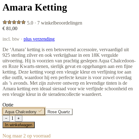
Amara Ketting
5.0 · 7 winkelbeoordelingen
€ 81,00
incl. btw ·
plus verzending
De ‘Amara’ ketting is een betoverend accessoire, vervaardigd uit
925 sterling zilver en ook verkrijgbaar in een 18K vergulde
uitvoering. Hij is voorzien van prachtig geslepen Aqua Chalcedoon-
en Roze Kwarts-stenen, sierlijk gevat en opgehangen aan een fijne
ketting. Deze ketting voegt een vleugje kleur en verfijning toe aan
elke outfit, waardoor hij een perfecte keuze is voor zowel overdag
als ’s avonds. Met zijn zuivere ontwerp en levendige tinten is de
Amara ketting een ideaal sieraad voor wie verfijnde schoonheid en
een vleugje kleur in de sieradencollectie waardeert.
Optie
Aqua Chalcedony
Rose Quartz
1
−
+
In winkelwagen
Nog maar 2 op voorraad