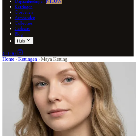
Dagaanbiedingen
NIEUW
Kettingen
Oorbellen
Armbanden
Collecties
Cadeaus
Blog
Hulp
€ 0,00
Home
›
Kettingen
›
Maya Ketting