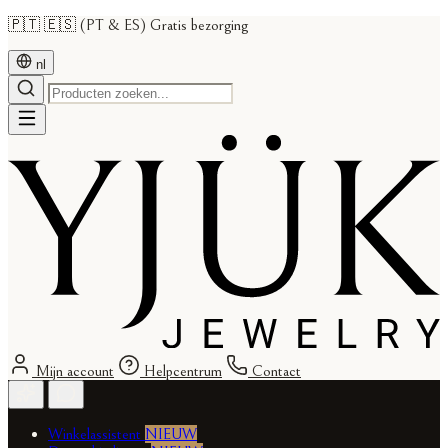
🇵🇹 🇪🇸 (PT & ES) Gratis bezorging
nl
Mijn account
Helpcentrum
Contact
Winkelassistent
NIEUW