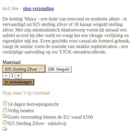
incl. btw ·
plus verzending
De ketting 'Maya' - een fusie van eenvoud en moderne allure - is
vervaardigd uit 925 sterling zilver of 18 karaat verguld sterling
zilver. Met zijn minimalistisch bladontwerp vormt dit sieraad een
subtiel accent bij elke outfit en voegt het een vleugje verfijning en
eigentijdse stijl toe. Even geschikt voor casual als formeel gebruik,
vangt de unieke vorm de essentie van strakke sophistication - een
veelzijdige aanvulling op uw YJÜK-sieradencollectie.
Materiaal
925 Sterling Zilver
18K Verguld
1
−
+
In winkelwagen
Nog maar 3 op voorraad
14 dagen herroepingsrecht
Veilig betalen
Gratis verzending binnen de EU vanaf €100
925 Sterling Zilver · nikkelvrij