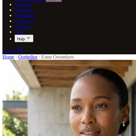
Kettingen
Oorbellen
Armbanden
Collecties
Cadeaus
Blog
Hulp
€ 0,00
Home
›
Oorbellen
›
Esme Oorstekers