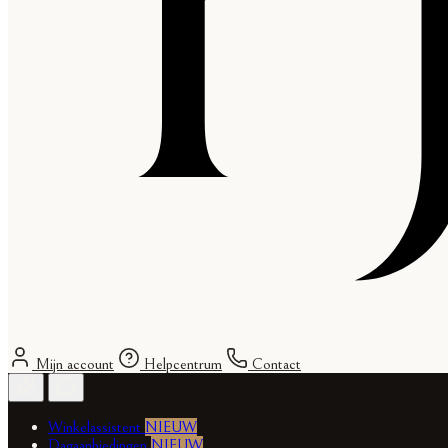
Mijn account
Helpcentrum
Contact
Winkelassistent
NIEUW
Dagaanbiedingen
NIEUW