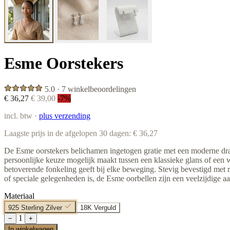
Esme Oorstekers
5.0 · 7 winkelbeoordelingen
€ 36,27
€ 39,00
-7%
incl. btw ·
plus verzending
Laagste prijs in de afgelopen 30 dagen: € 36,27
De Esme oorstekers belichamen ingetogen gratie met een moderne draai
persoonlijke keuze mogelijk maakt tussen een klassieke glans of een wa
betoverende fonkeling geeft bij elke beweging. Stevig bevestigd met r
of speciale gelegenheden is, de Esme oorbellen zijn een veelzijdige aa
Materiaal
925 Sterling Zilver
18K Verguld
1
−
+
In winkelwagen