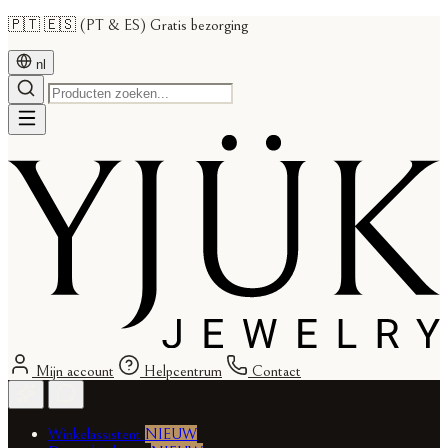
🇵🇹 🇪🇸 (PT & ES) Gratis bezorging
nl
Mijn account
Helpcentrum
Contact
Winkelassistent
NIEUW