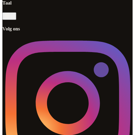
Taal
nl
Volg ons