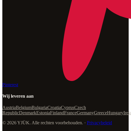
Pinterest
Wij leveren aan
Austria
Belgium
Bulgaria
Croatia
Cyprus
Czech
Republic
Denmark
Estonia
Finland
France
Germany
Greece
Hungary
Irel
© 2026 YJÜK. Alle rechten voorbehouden. ·
Privacybeleid