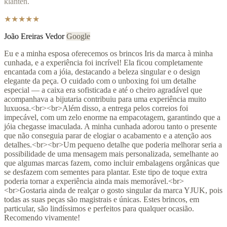
klanten.
★★★★★
João Ereiras Vedor
Google
Eu e a minha esposa oferecemos os brincos Iris da marca à minha
cunhada, e a experiência foi incrível! Ela ficou completamente
encantada com a jóia, destacando a beleza singular e o design
elegante da peça. O cuidado com o unboxing foi um detalhe
especial — a caixa era sofisticada e até o cheiro agradável que
acompanhava a bijutaria contribuiu para uma experiência muito
luxuosa.<br><br>Além disso, a entrega pelos correios foi
impecável, com um zelo enorme na empacotagem, garantindo que a
jóia chegasse imaculada. A minha cunhada adorou tanto o presente
que não conseguia parar de elogiar o acabamento e a atenção aos
detalhes.<br><br>Um pequeno detalhe que poderia melhorar seria a
possibilidade de uma mensagem mais personalizada, semelhante ao
que algumas marcas fazem, como incluir embalagens orgânicas que
se desfazem com sementes para plantar. Este tipo de toque extra
poderia tornar a experiência ainda mais memorável.<br>
<br>Gostaria ainda de realçar o gosto singular da marca YJUK, pois
todas as suas peças são magistrais e únicas. Estes brincos, em
particular, são lindíssimos e perfeitos para qualquer ocasião.
Recomendo vivamente!