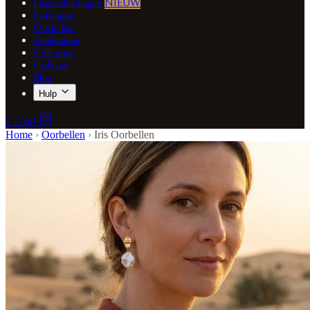
Dagaanbiedingen
NIEUW
Kettingen
Oorbellen
Armbanden
Collecties
Cadeaus
Blog
Hulp
€ 0,00
Home
›
Oorbellen
›
Iris Oorbellen