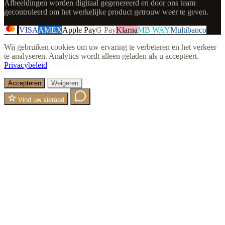
Afbeeldingen worden digitaal gegenereerd en door ons team
gecontroleerd om het werkelijke product getrouw weer te geven.
VISA
AMEX
Apple Pay
G Pay
Klarna
MB WAY
Multibanco
Wij gebruiken cookies om uw ervaring te verbeteren en het verkeer
te analyseren. Analytics wordt alleen geladen als u accepteert.
Privacybeleid
Accepteren
Weigeren
Vind uw sieraad