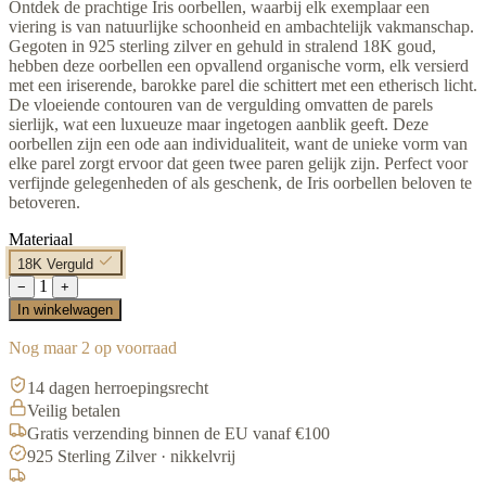
Ontdek de prachtige Iris oorbellen, waarbij elk exemplaar een
viering is van natuurlijke schoonheid en ambachtelijk vakmanschap.
Gegoten in 925 sterling zilver en gehuld in stralend 18K goud,
hebben deze oorbellen een opvallend organische vorm, elk versierd
met een iriserende, barokke parel die schittert met een etherisch licht.
De vloeiende contouren van de vergulding omvatten de parels
sierlijk, wat een luxueuze maar ingetogen aanblik geeft. Deze
oorbellen zijn een ode aan individualiteit, want de unieke vorm van
elke parel zorgt ervoor dat geen twee paren gelijk zijn. Perfect voor
verfijnde gelegenheden of als geschenk, de Iris oorbellen beloven te
betoveren.
Materiaal
18K Verguld
1
−
+
In winkelwagen
Nog maar 2 op voorraad
14 dagen herroepingsrecht
Veilig betalen
Gratis verzending binnen de EU vanaf €100
925 Sterling Zilver · nikkelvrij