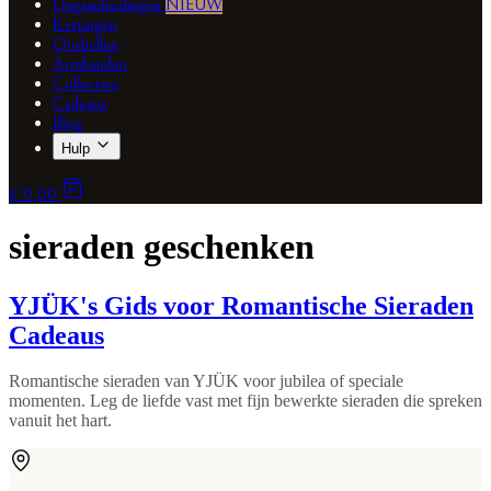
Dagaanbiedingen
NIEUW
Kettingen
Oorbellen
Armbanden
Collecties
Cadeaus
Blog
Hulp
€ 0,00
sieraden geschenken
YJÜK's Gids voor Romantische Sieraden
Cadeaus
Romantische sieraden van YJÜK voor jubilea of speciale
momenten. Leg de liefde vast met fijn bewerkte sieraden die spreken
vanuit het hart.