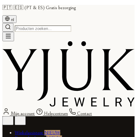
🇵🇹 🇪🇸 (PT & ES) Gratis bezorging
nl
Mijn account
Helpcentrum
Contact
Winkelassistent
NIEUW