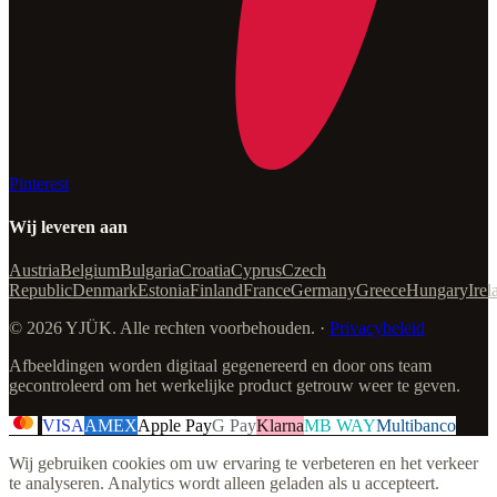
Pinterest
Wij leveren aan
Austria
Belgium
Bulgaria
Croatia
Cyprus
Czech
Republic
Denmark
Estonia
Finland
France
Germany
Greece
Hungary
Irel
© 2026 YJÜK. Alle rechten voorbehouden. ·
Privacybeleid
Afbeeldingen worden digitaal gegenereerd en door ons team
gecontroleerd om het werkelijke product getrouw weer te geven.
VISA
AMEX
Apple Pay
G Pay
Klarna
MB WAY
Multibanco
Wij gebruiken cookies om uw ervaring te verbeteren en het verkeer
te analyseren. Analytics wordt alleen geladen als u accepteert.