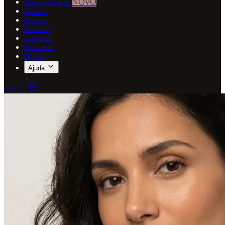
Ofertas Diárias
NOVO
Colares
Brincos
Pulseiras
Coleções
Presentes
Blogue
Ajuda
0,00 €