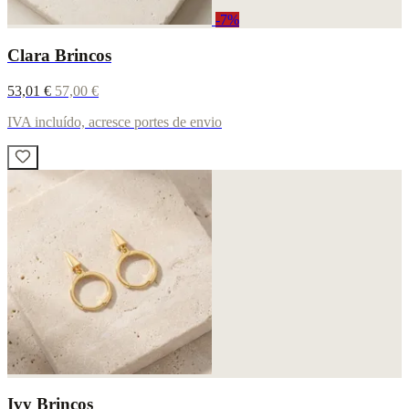
-7%
Clara Brincos
53,01 €
57,00 €
IVA incluído, acresce portes de envio
Ivy Brincos