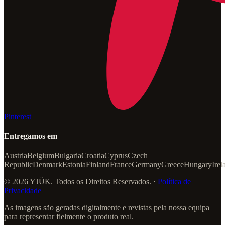
Pinterest
Entregamos em
Austria
Belgium
Bulgaria
Croatia
Cyprus
Czech
Republic
Denmark
Estonia
Finland
France
Germany
Greece
Hungary
Irel
© 2026 YJÜK. Todos os Direitos Reservados. ·
Política de
Privacidade
As imagens são geradas digitalmente e revistas pela nossa equipa
para representar fielmente o produto real.