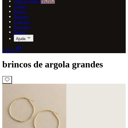
Ofertas Diárias
NOVO
Colares
Brincos
Pulseiras
Coleções
Presentes
Blogue
Ajuda
0,00 €
brincos de argola grandes