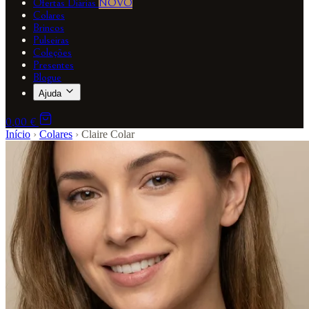
Ofertas Diárias
NOVO
Colares
Brincos
Pulseiras
Coleções
Presentes
Blogue
Ajuda
0,00 €
Início
›
Colares
›
Claire Colar