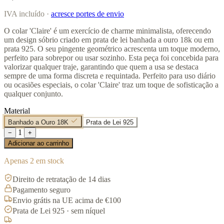
IVA incluído ·
acresce portes de envio
O colar 'Claire' é um exercício de charme minimalista, oferecendo
um design sóbrio criado em prata de lei banhada a ouro 18k ou em
prata 925. O seu pingente geométrico acrescenta um toque moderno,
perfeito para sobrepor ou usar sozinho. Esta peça foi concebida para
valorizar qualquer traje, garantindo que quem a usa se destaca
sempre de uma forma discreta e requintada. Perfeito para uso diário
ou ocasiões especiais, o colar 'Claire' traz um toque de sofisticação a
qualquer conjunto.
Material
Banhado a Ouro 18K
Prata de Lei 925
1
−
+
Adicionar ao carrinho
Apenas 2 em stock
Direito de retratação de 14 dias
Pagamento seguro
Envio grátis na UE acima de €100
Prata de Lei 925 · sem níquel