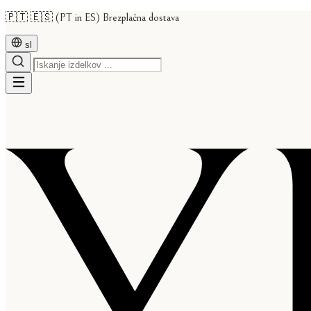
🇵🇹 🇪🇸 (PT in ES) Brezplačna dostava
sl