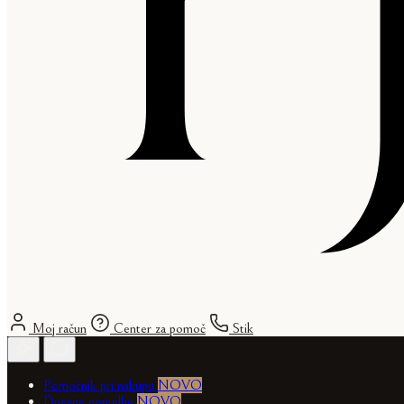
Moj račun
Center za pomoč
Stik
Pomočnik pri nakupu
NOVO
Dnevne ponudbe
NOVO