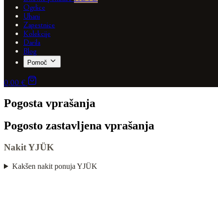
Ogrlice
Uhani
Zapestnice
Kolekcije
Darila
Blog
Pomoč
0,00 €
Pogosta vprašanja
Pogosto zastavljena vprašanja
Nakit YJÜK
Kakšen nakit ponuja YJÜK