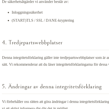
De säkerhetsåtgärder vi använder består av:
Inloggningssäkerhet
(START)TLS / SSL / DANE-kryptering
4. Tredjepartswebbplatser
Denna integritetsförklaring gäller inte tredjepartswebbplatser som är ans
sätt. Vi rekommenderar att du läser integritetsförklaringarna för des
5. Ändringar av denna integritetsförklaring
Vi förbehåller oss rätten att göra ändringar i denna integritetsförkl
vi att aktivt informera dig där det är möjligt.