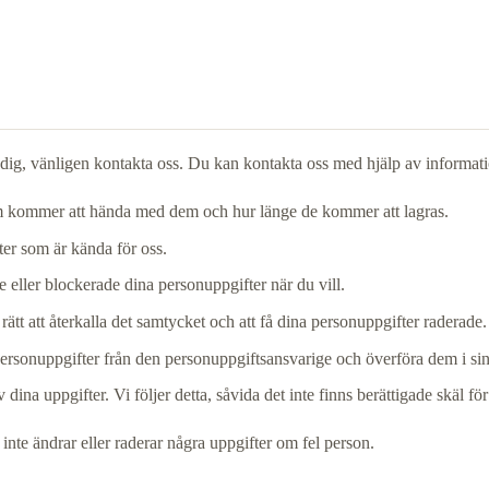
m dig, vänligen kontakta oss. Du kan kontakta oss med hjälp av informati
som kommer att hända med dem och hur länge de kommer att lagras.
ifter som är kända för oss.
ade eller blockerade dina personuppgifter när du vill.
ätt att återkalla det samtycket och att få dina personuppgifter raderade.
a personuppgifter från den personuppgiftsansvarige och överföra dem i si
ina uppgifter. Vi följer detta, såvida det inte finns berättigade skäl fö
vi inte ändrar eller raderar några uppgifter om fel person.