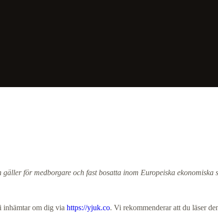
ch gäller för medborgare och fast bosatta inom Europeiska ekonomisk
 vi inhämtar om dig via
https://yjuk.co
. Vi rekommenderar att du läser den