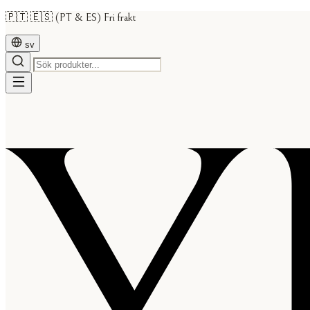
🇵🇹 🇪🇸 (PT & ES) Fri frakt
sv