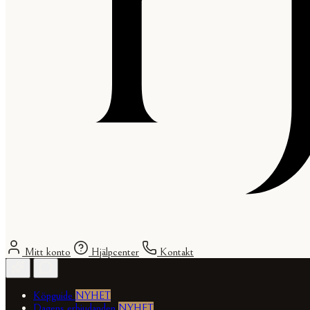
Mitt konto
Hjälpcenter
Kontakt
Köpguide
NYHET
Dagens erbjudanden
NYHET